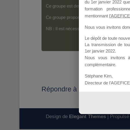
du 1er janvier 2022 que
Ce groupe est destiné aux Organismes de For
formation professio
mentionnant
l’AGEFICE
Ce groupe propose un forum dédié au support
Nous vous invitons donc 
NB : Il est nécessaire d’être
inscrit(e)
pour p
Le dépôt de toute nouv
La transmission de to
1er janvier 2022.
Nous vous invitons 
complémentaire.
Stéphane Kirn,
Directeur de l’AGEFICE
Répondre à : SAISIE DES 
Design de
Elegant Themes
| Propulsé