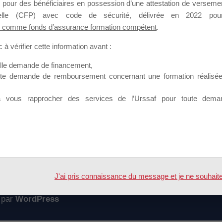
 pour des bénéficiaires en possession d’une attestation de versement
mation qui souhaitent répondre à l’Appel à Propositions Mallette du 
nnelle (CFP) avec code de sécurité, délivrée en 2022 pour
 comme fonds d’assurance formation compétent
.
 sur lequel il est possible de laisser un message ou poser une quest
à vérifier cette information avant :
ouvoir rejoindre ce groupe
elle demande de financement,
ute demande de remboursement concernant une formation réalisée p
à vous rapprocher des services de l’Urssaf pour toute dema
Accueil
Forum
DATES DE SESSIONS
J'ai pris connaissance du message et je ne souhaite pl
 par
WordPress