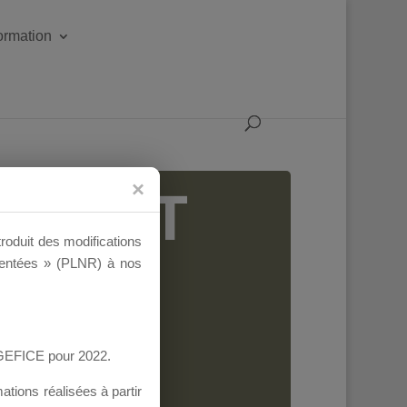
formation
IGEANT
troduit des modifications
ementées » (PLNR) à nos
AGEFICE pour 2022.
tions réalisées à partir