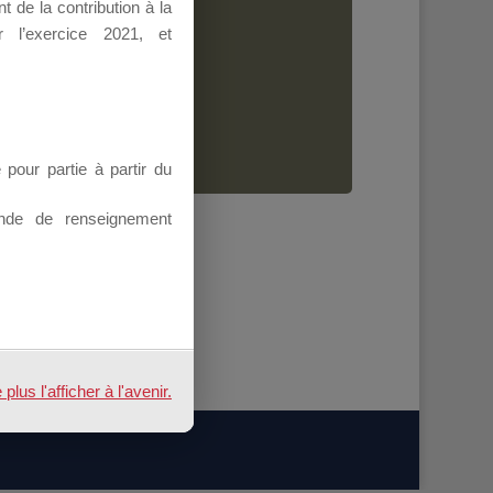
 de la contribution à la
Dirigeant.
 l’exercice 2021, et
ion.
our partie à partir du
nde de renseignement
us l'afficher à l'avenir.