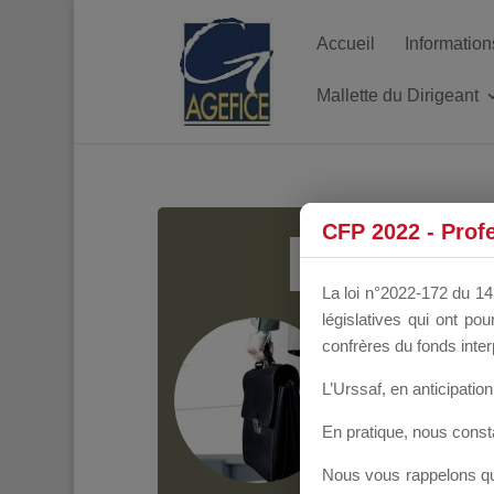
Accueil
Information
Mallette du Dirigeant
MALL
CFP 2022 - Prof
La loi n°2022-172 du 14 
législatives qui ont p
Groupe Public
il y
confrères du fonds inter
L’Urssaf,
en anticipation 
En pratique, nous cons
Nous vous rappelons que