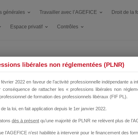
s générales
Travailler avec l’AGEFICE
Droit de la 
Espace privatif
Contrôles
ETTE DU DIR
essions libérales non réglementées (PLNR)
février 2022 en faveur de l’activité professionnelle indépendante a in
our conséquence de rattacher les « professions libérales non régl
 a un mois
professionnel de formation des professionnels libéraux (FIF PL).
de la loi
, en fait application depuis le 1er janvier 2022.
tatons
dès à présent
qu’une majorité de PLNR ne relèvent plus de l’
 l’AGEFICE n’est habilitée à intervenir pour le financement des forma