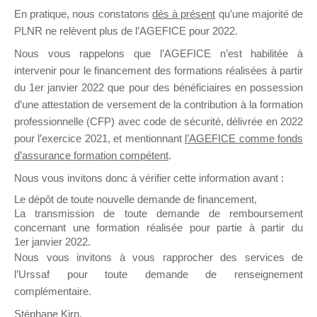
En pratique, nous constatons
dès à présent
qu’une majorité de
il y a un mois
PLNR ne relèvent plus de l’AGEFICE pour 2022.
Nous vous rappelons que l’AGEFICE n’est habilitée à
intervenir pour le financement des formations réalisées à partir
du 1er janvier 2022 que pour des bénéficiaires en possession
d’une attestation de versement de la contribution à la formation
Ce groupe est destiné aux Organismes de
professionnelle (CFP) avec code de sécurité, délivrée en 2022
Formation qui souhaitent répondre à l’Appel à
pour l’exercice 2021, et mentionnant
l’AGEFICE comme fonds
Propositions Mallette du Dirigeant.
d’assurance formation compétent
.
Nous vous invitons donc à vérifier cette information avant :
Ce groupe propose un forum dédié au support
sur lequel il est possible de laisser un message
Le dépôt de toute nouvelle demande de financement,
ou poser une question.
La transmission de toute demande de remboursement
concernant une formation réalisée pour partie à partir du
NB : Il est nécessaire d’être
inscrit(e)
pour
1er janvier 2022.
pouvoir rejoindre ce groupe
Nous vous invitons à vous rapprocher des services de
l’Urssaf pour toute demande de renseignement
complémentaire.
Stéphane Kirn,