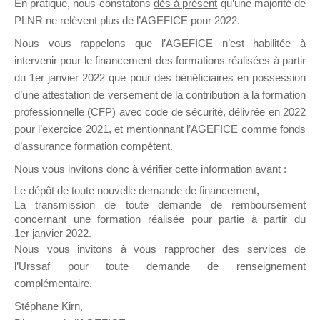
En pratique, nous constatons
dès à présent
qu’une majorité de
il y a un mois
PLNR ne relèvent plus de l’AGEFICE pour 2022.
Nous vous rappelons que l’AGEFICE n’est habilitée à
intervenir pour le financement des formations réalisées à partir
du 1er janvier 2022 que pour des bénéficiaires en possession
d’une attestation de versement de la contribution à la formation
professionnelle (CFP) avec code de sécurité, délivrée en 2022
Ce groupe est destiné aux Organismes de
pour l’exercice 2021, et mentionnant
l’AGEFICE comme fonds
Formation qui souhaitent répondre à l’Appel à
d’assurance formation compétent
.
Propositions Mallette du Dirigeant.
Nous vous invitons donc à vérifier cette information avant :
Ce groupe propose un forum dédié au support
Le dépôt de toute nouvelle demande de financement,
sur lequel il est possible de laisser un message
La transmission de toute demande de remboursement
ou poser une question.
concernant une formation réalisée pour partie à partir du
1er janvier 2022.
NB : Il est nécessaire d’être
inscrit(e)
pour
Nous vous invitons à vous rapprocher des services de
pouvoir rejoindre ce groupe
l’Urssaf pour toute demande de renseignement
complémentaire.
Stéphane Kirn,