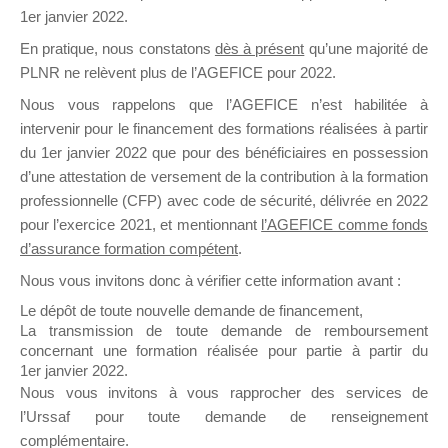
1er janvier 2022.
il y a un mois
En pratique, nous constatons
dès à présent
qu’une majorité de
PLNR ne relèvent plus de l’AGEFICE pour 2022.
Nous vous rappelons que l’AGEFICE n’est habilitée à
intervenir pour le financement des formations réalisées à partir
du 1er janvier 2022 que pour des bénéficiaires en possession
Ce groupe est destiné aux Organismes de
d’une attestation de versement de la contribution à la formation
Formation qui souhaitent répondre à l’Appel à
professionnelle (CFP) avec code de sécurité, délivrée en 2022
Propositions Mallette du Dirigeant.
pour l’exercice 2021, et mentionnant
l’AGEFICE comme fonds
d’assurance formation compétent
.
Ce groupe propose un forum dédié au support
sur lequel il est possible de laisser un message
Nous vous invitons donc à vérifier cette information avant :
ou poser une question.
Le dépôt de toute nouvelle demande de financement,
La transmission de toute demande de remboursement
NB : Il est nécessaire d’être
inscrit(e)
pour
concernant une formation réalisée pour partie à partir du
pouvoir rejoindre ce groupe
1er janvier 2022.
Nous vous invitons à vous rapprocher des services de
l’Urssaf pour toute demande de renseignement
complémentaire.