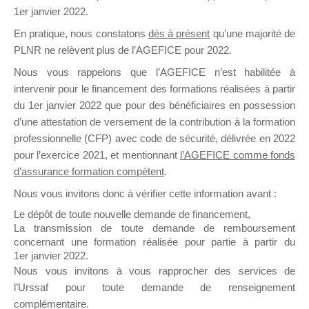
1er janvier 2022.
il y a un mois
En pratique, nous constatons
dès à présent
qu’une majorité de
PLNR ne relèvent plus de l’AGEFICE pour 2022.
Nous vous rappelons que l’AGEFICE n’est habilitée à
intervenir pour le financement des formations réalisées à partir
du 1er janvier 2022 que pour des bénéficiaires en possession
Ce groupe est destiné aux Organismes de
d’une attestation de versement de la contribution à la formation
Formation qui souhaitent répondre à l’Appel à
professionnelle (CFP) avec code de sécurité, délivrée en 2022
Propositions Mallette du Dirigeant.
pour l’exercice 2021, et mentionnant
l’AGEFICE comme fonds
d’assurance formation compétent
.
Ce groupe propose un forum dédié au support
sur lequel il est possible de laisser un message
Nous vous invitons donc à vérifier cette information avant :
ou poser une question.
Le dépôt de toute nouvelle demande de financement,
La transmission de toute demande de remboursement
NB : Il est nécessaire d’être
inscrit(e)
pour
concernant une formation réalisée pour partie à partir du
pouvoir rejoindre ce groupe
1er janvier 2022.
Nous vous invitons à vous rapprocher des services de
l’Urssaf pour toute demande de renseignement
complémentaire.