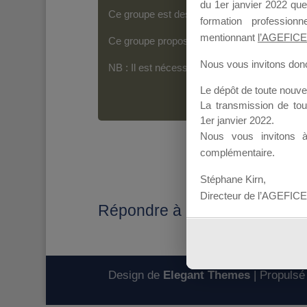
du 1er janvier 2022 que
Ce groupe est destiné aux Organismes de For
formation professio
mentionnant
l’AGEFICE
Ce groupe propose un forum dédié au support
Nous vous invitons donc 
NB : Il est nécessaire d’être
inscrit(e)
pour p
Le dépôt de toute nouv
La transmission de to
1er janvier 2022.
Nous vous invitons 
complémentaire.
Stéphane Kirn,
Directeur de l’AGEFICE
Répondre à : Fiche d'informa
Design de
Elegant Themes
| Propulsé