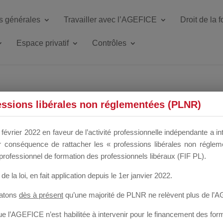
s générales
Travailler avec l’AGEFICE
Droit de la 
Espace privatif
Contrôles
ETTE DU DIR
essions libérales non réglementées (PLNR)
février 2022 en faveur de l’activité professionnelle indépendante a in
our conséquence de rattacher les « professions libérales non régl
 a un mois
professionnel de formation des professionnels libéraux (FIF PL).
de la loi
, en fait application depuis le 1er janvier 2022.
tatons
dès à présent
qu’une majorité de PLNR ne relèvent plus de l’
 l’AGEFICE n’est habilitée à intervenir pour le financement des forma