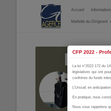
Accueil
Information
Mallette du Dirigeant
MALL
CFP 2022 - Prof
La loi n°2022-172 du 14 
législatives qui ont p
Groupe Public
il y
confrères du fonds inter
L’Urssaf,
en anticipation 
En pratique, nous cons
Nous vous rappelons que