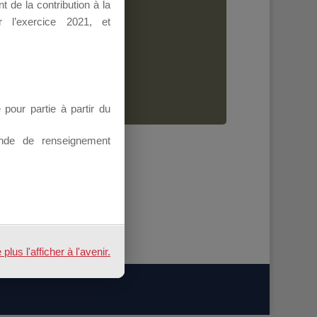
 de la contribution à la
Dirigeant.
 l’exercice 2021, et
ion.
our partie à partir du
nde de renseignement
us l'afficher à l'avenir.