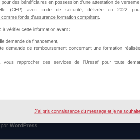
 pour des bénéficiaires en possession d’une attestation de versement
mation qui souhaitent répondre à l’Appel à Propositions Mallette du 
nnelle (CFP) avec code de sécurité, délivrée en 2022 pour
 comme fonds d’assurance formation compétent
.
 sur lequel il est possible de laisser un message ou poser une quest
à vérifier cette information avant :
ouvoir rejoindre ce groupe
elle demande de financement,
ute demande de remboursement concernant une formation réalisée p
à vous rapprocher des services de l’Urssaf pour toute dema
Accueil
Forum
tion Organisme
J'ai pris connaissance du message et je ne souhaite pl
 par
WordPress