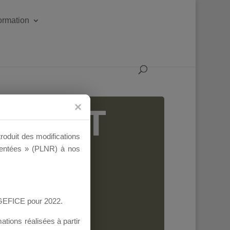
formation
IGEANT
troduit des modifications
ementées » (PLNR) à nos
AGEFICE pour 2022.
tions réalisées à partir