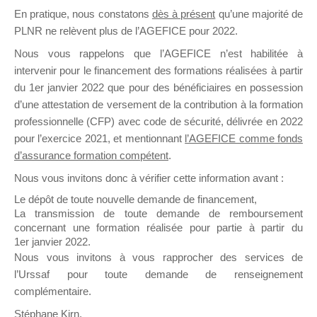
En pratique, nous constatons
dès à présent
qu’une majorité de
il y a un mois
PLNR ne relèvent plus de l’AGEFICE pour 2022.
Nous vous rappelons que l’AGEFICE n’est habilitée à
intervenir pour le financement des formations réalisées à partir
du 1er janvier 2022 que pour des bénéficiaires en possession
d’une attestation de versement de la contribution à la formation
Ce groupe est destiné aux Organismes de
professionnelle (CFP) avec code de sécurité, délivrée en 2022
Formation qui souhaitent répondre à l’Appel à
pour l’exercice 2021, et mentionnant
l’AGEFICE comme fonds
Propositions Mallette du Dirigeant.
d’assurance formation compétent
.
Nous vous invitons donc à vérifier cette information avant :
Ce groupe propose un forum dédié au support
sur lequel il est possible de laisser un message
Le dépôt de toute nouvelle demande de financement,
ou poser une question.
La transmission de toute demande de remboursement
concernant une formation réalisée pour partie à partir du
NB : Il est nécessaire d’être
inscrit(e)
pour
1er janvier 2022.
pouvoir rejoindre ce groupe
Nous vous invitons à vous rapprocher des services de
l’Urssaf pour toute demande de renseignement
complémentaire.
Stéphane Kirn,