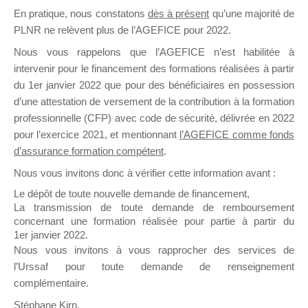
En pratique, nous constatons
dès à présent
qu’une majorité de
il y a un mois
PLNR ne relèvent plus de l’AGEFICE pour 2022.
Nous vous rappelons que l’AGEFICE n’est habilitée à
intervenir pour le financement des formations réalisées à partir
du 1er janvier 2022 que pour des bénéficiaires en possession
d’une attestation de versement de la contribution à la formation
Ce groupe est destiné aux Organismes de
professionnelle (CFP) avec code de sécurité, délivrée en 2022
Formation qui souhaitent répondre à l’Appel à
pour l’exercice 2021, et mentionnant
l’AGEFICE comme fonds
Propositions Mallette du Dirigeant.
d’assurance formation compétent
.
Nous vous invitons donc à vérifier cette information avant :
Ce groupe propose un forum dédié au support
sur lequel il est possible de laisser un message
Le dépôt de toute nouvelle demande de financement,
ou poser une question.
La transmission de toute demande de remboursement
concernant une formation réalisée pour partie à partir du
NB : Il est nécessaire d’être
inscrit(e)
pour
1er janvier 2022.
pouvoir rejoindre ce groupe
Nous vous invitons à vous rapprocher des services de
l’Urssaf pour toute demande de renseignement
complémentaire.
Stéphane Kirn,