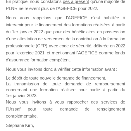
En pratique, nous constatons
dès à présent
qu’une majorité de
il y a un mois
PLNR ne relèvent plus de l’AGEFICE pour 2022.
Nous vous rappelons que l’AGEFICE n’est habilitée à
intervenir pour le financement des formations réalisées à partir
du 1er janvier 2022 que pour des bénéficiaires en possession
d’une attestation de versement de la contribution à la formation
professionnelle (CFP) avec code de sécurité, délivrée en 2022
Ce groupe est destiné aux Organismes de
pour l’exercice 2021, et mentionnant
l’AGEFICE comme fonds
Formation qui souhaitent répondre à l’Appel à
d’assurance formation compétent
.
Propositions Mallette du Dirigeant.
Nous vous invitons donc à vérifier cette information avant :
Ce groupe propose un forum dédié au support
Le dépôt de toute nouvelle demande de financement,
sur lequel il est possible de laisser un message
La transmission de toute demande de remboursement
ou poser une question.
concernant une formation réalisée pour partie à partir du
1er janvier 2022.
NB : Il est nécessaire d’être
inscrit(e)
pour
Nous vous invitons à vous rapprocher des services de
pouvoir rejoindre ce groupe
l’Urssaf pour toute demande de renseignement
complémentaire.
Stéphane Kirn,