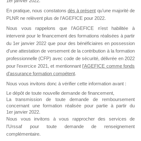
1er janvier 2022.
il y a un mois
En pratique, nous constatons
dès à présent
qu’une majorité de
PLNR ne relèvent plus de l’AGEFICE pour 2022.
Nous vous rappelons que l’AGEFICE n’est habilitée à
intervenir pour le financement des formations réalisées à partir
du 1er janvier 2022 que pour des bénéficiaires en possession
d’une attestation de versement de la contribution à la formation
Ce groupe est destiné aux Organismes de
professionnelle (CFP) avec code de sécurité, délivrée en 2022
Formation qui souhaitent répondre à l’Appel à
pour l’exercice 2021, et mentionnant
l’AGEFICE comme fonds
Propositions Mallette du Dirigeant.
d’assurance formation compétent
.
Ce groupe propose un forum dédié au support
Nous vous invitons donc à vérifier cette information avant :
sur lequel il est possible de laisser un message
Le dépôt de toute nouvelle demande de financement,
ou poser une question.
La transmission de toute demande de remboursement
concernant une formation réalisée pour partie à partir du
NB : Il est nécessaire d’être
inscrit(e)
pour
1er janvier 2022.
pouvoir rejoindre ce groupe
Nous vous invitons à vous rapprocher des services de
l’Urssaf pour toute demande de renseignement
complémentaire.