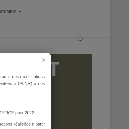
formation
IGEANT
troduit des modifications
ementées » (PLNR) à nos
AGEFICE pour 2022.
tions réalisées à partir