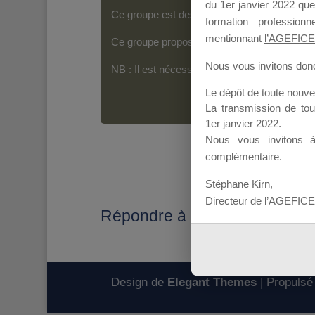
du 1er janvier 2022 que
Ce groupe est destiné aux Organismes de For
formation professio
mentionnant
l’AGEFICE
Ce groupe propose un forum dédié au support
Nous vous invitons donc 
NB : Il est nécessaire d’être
inscrit(e)
pour p
Le dépôt de toute nouv
La transmission de to
1er janvier 2022.
Nous vous invitons 
complémentaire.
Stéphane Kirn,
Directeur de l’AGEFICE
Répondre à : DEPOT DOSS
Design de
Elegant Themes
| Propulsé