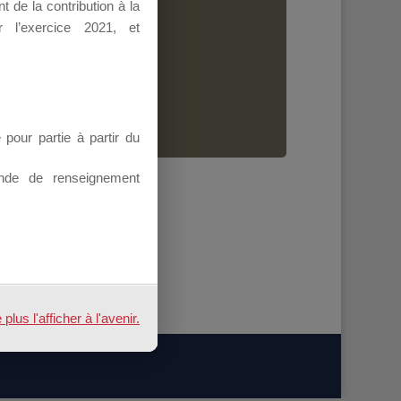
 de la contribution à la
Dirigeant.
 l’exercice 2021, et
ion.
our partie à partir du
nde de renseignement
us l'afficher à l'avenir.