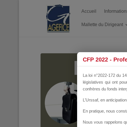
Accueil
Information
Mallette du Dirigeant
MALL
CFP 2022 - Prof
La loi n°2022-172 du 14 
législatives qui ont p
Groupe Public
il y
confrères du fonds inter
L’Urssaf,
en anticipation 
En pratique, nous cons
Nous vous rappelons que