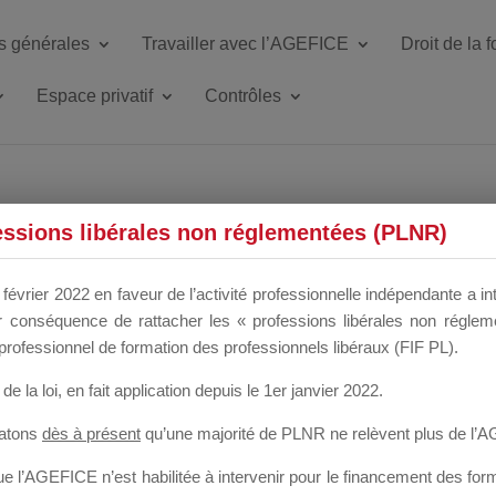
s générales
Travailler avec l’AGEFICE
Droit de la 
Espace privatif
Contrôles
ETTE DU DIR
essions libérales non réglementées (PLNR)
février 2022 en faveur de l’activité professionnelle indépendante a in
our conséquence de rattacher les « professions libérales non régl
 a un mois
professionnel de formation des professionnels libéraux (FIF PL).
de la loi
, en fait application depuis le 1er janvier 2022.
tatons
dès à présent
qu’une majorité de PLNR ne relèvent plus de l’
 l’AGEFICE n’est habilitée à intervenir pour le financement des forma