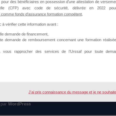
 pour des bénéficiaires en possession d’une attestation de versement
mation qui souhaitent répondre à l’Appel à Propositions Mallette du 
nnelle (CFP) avec code de sécurité, délivrée en 2022 pour
 comme fonds d’assurance formation compétent
.
 sur lequel il est possible de laisser un message ou poser une quest
à vérifier cette information avant :
ouvoir rejoindre ce groupe
elle demande de financement,
ute demande de remboursement concernant une formation réalisée p
à vous rapprocher des services de l’Urssaf pour toute dema
Accueil
Forum
IER MDD
J'ai pris connaissance du message et je ne souhaite pl
 par
WordPress