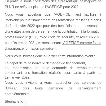
En pratique, nous constatons
dès à présent
qu’une majorité de
il y a un mois
PLNR ne relèvent plus de l’AGEFICE pour 2022.
Nous vous rappelons que l’AGEFICE n’est habilitée à
intervenir pour le financement des formations réalisées à partir
du 1er janvier 2022 que pour des bénéficiaires en possession
d’une attestation de versement de la contribution à la formation
professionnelle (CFP) avec code de sécurité, délivrée en 2022
Ce groupe est destiné aux Organismes de
pour l’exercice 2021, et mentionnant
l’AGEFICE comme fonds
Formation qui souhaitent répondre à l’Appel à
d’assurance formation compétent
.
Propositions Mallette du Dirigeant.
Nous vous invitons donc à vérifier cette information avant :
Ce groupe propose un forum dédié au support
Le dépôt de toute nouvelle demande de financement,
sur lequel il est possible de laisser un message
La transmission de toute demande de remboursement
ou poser une question.
concernant une formation réalisée pour partie à partir du
1er janvier 2022.
NB : Il est nécessaire d’être
inscrit(e)
pour
Nous vous invitons à vous rapprocher des services de
pouvoir rejoindre ce groupe
l’Urssaf pour toute demande de renseignement
complémentaire.
Stéphane Kirn,