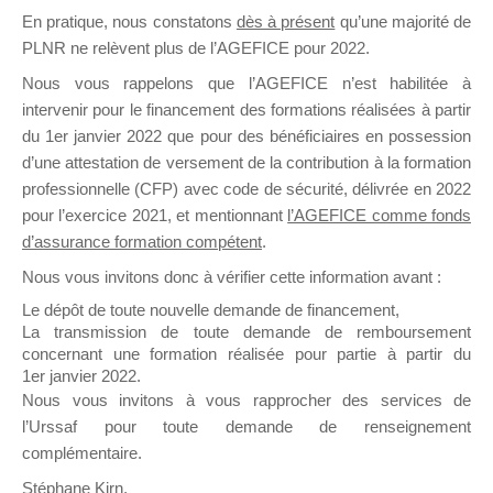
En pratique, nous constatons
dès à présent
qu’une majorité de
il y a un mois
PLNR ne relèvent plus de l’AGEFICE pour 2022.
Nous vous rappelons que l’AGEFICE n’est habilitée à
intervenir pour le financement des formations réalisées à partir
du 1er janvier 2022 que pour des bénéficiaires en possession
d’une attestation de versement de la contribution à la formation
Ce groupe est destiné aux Organismes de
professionnelle (CFP) avec code de sécurité, délivrée en 2022
Formation qui souhaitent répondre à l’Appel à
pour l’exercice 2021, et mentionnant
l’AGEFICE comme fonds
Propositions Mallette du Dirigeant.
d’assurance formation compétent
.
Nous vous invitons donc à vérifier cette information avant :
Ce groupe propose un forum dédié au support
sur lequel il est possible de laisser un message
Le dépôt de toute nouvelle demande de financement,
ou poser une question.
La transmission de toute demande de remboursement
concernant une formation réalisée pour partie à partir du
NB : Il est nécessaire d’être
inscrit(e)
pour
1er janvier 2022.
pouvoir rejoindre ce groupe
Nous vous invitons à vous rapprocher des services de
l’Urssaf pour toute demande de renseignement
complémentaire.
Stéphane Kirn,