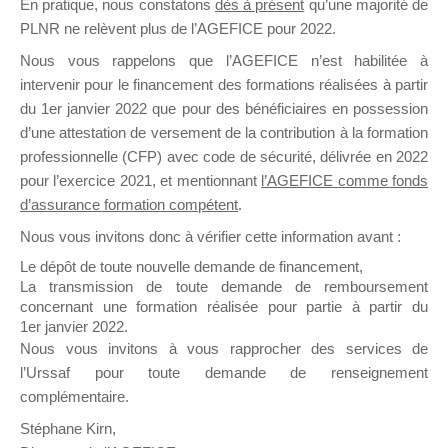
En pratique, nous constatons
dès à présent
qu’une majorité de
il y a un mois
PLNR ne relèvent plus de l’AGEFICE pour 2022.
Nous vous rappelons que l’AGEFICE n’est habilitée à
intervenir pour le financement des formations réalisées à partir
du 1er janvier 2022 que pour des bénéficiaires en possession
d’une attestation de versement de la contribution à la formation
professionnelle (CFP) avec code de sécurité, délivrée en 2022
Ce groupe est destiné aux Organismes de
pour l’exercice 2021, et mentionnant
l’AGEFICE comme fonds
Formation qui souhaitent répondre à l’Appel à
d’assurance formation compétent
.
Propositions Mallette du Dirigeant.
Nous vous invitons donc à vérifier cette information avant :
Ce groupe propose un forum dédié au support
Le dépôt de toute nouvelle demande de financement,
sur lequel il est possible de laisser un message
La transmission de toute demande de remboursement
ou poser une question.
concernant une formation réalisée pour partie à partir du
1er janvier 2022.
NB : Il est nécessaire d’être
inscrit(e)
pour
Nous vous invitons à vous rapprocher des services de
pouvoir rejoindre ce groupe
l’Urssaf pour toute demande de renseignement
complémentaire.
Stéphane Kirn,