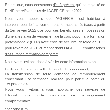
En pratique, nous constatons
dès à présent
qu’une majorité de
il y a un mois
PLNR ne relèvent plus de l’AGEFICE pour 2022.
Nous vous rappelons que l’AGEFICE n’est habilitée à
intervenir pour le financement des formations réalisées à partir
du 1er janvier 2022 que pour des bénéficiaires en possession
d’une attestation de versement de la contribution à la formation
Ce groupe est destiné aux Organismes de
professionnelle (CFP) avec code de sécurité, délivrée en 2022
Formation qui souhaitent répondre à l’Appel à
pour l’exercice 2021, et mentionnant
l’AGEFICE comme fonds
Propositions Mallette du Dirigeant.
d’assurance formation compétent
.
Nous vous invitons donc à vérifier cette information avant :
Ce groupe propose un forum dédié au support
sur lequel il est possible de laisser un message
Le dépôt de toute nouvelle demande de financement,
ou poser une question.
La transmission de toute demande de remboursement
concernant une formation réalisée pour partie à partir du
NB : Il est nécessaire d’être
inscrit(e)
pour
1er janvier 2022.
pouvoir rejoindre ce groupe
Nous vous invitons à vous rapprocher des services de
l’Urssaf pour toute demande de renseignement
complémentaire.
Stéphane Kirn,