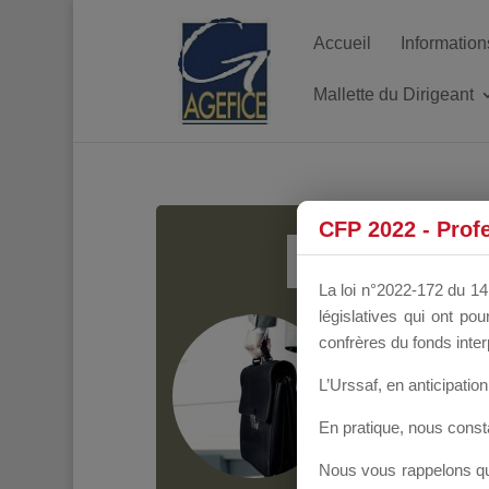
Accueil
Information
Mallette du Dirigeant
MALL
CFP 2022 - Prof
La loi n°2022-172 du 14 
législatives qui ont p
Groupe Public
il y
confrères du fonds inter
L’Urssaf,
en anticipation 
En pratique, nous cons
Nous vous rappelons que