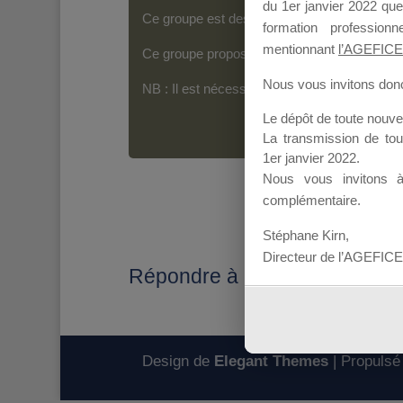
du 1er janvier 2022 que
Ce groupe est destiné aux Organismes de For
formation professio
mentionnant
l’AGEFICE
Ce groupe propose un forum dédié au support
Nous vous invitons donc 
NB : Il est nécessaire d’être
inscrit(e)
pour p
Le dépôt de toute nouv
La transmission de to
1er janvier 2022.
Nous vous invitons 
complémentaire.
Stéphane Kirn,
Directeur de l’AGEFICE
Répondre à : Attestation CFP
Design de
Elegant Themes
| Propulsé