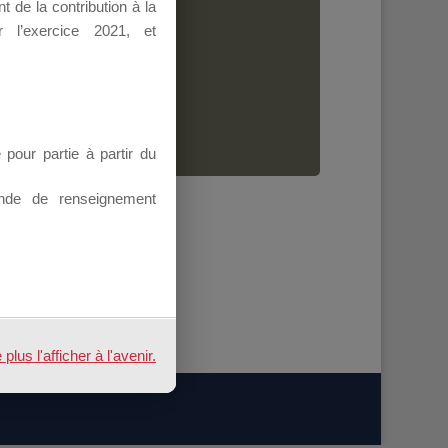
 de la contribution à la
Dirigeant.
 l’exercice 2021, et
ion.
our partie à partir du
nde de renseignement
us l'afficher à l'avenir.