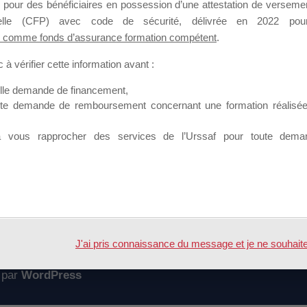
 pour des bénéficiaires en possession d’une attestation de versement
mation qui souhaitent répondre à l’Appel à Propositions Mallette du 
nnelle (CFP) avec code de sécurité, délivrée en 2022 pour
 comme fonds d’assurance formation compétent
.
 sur lequel il est possible de laisser un message ou poser une quest
à vérifier cette information avant :
ouvoir rejoindre ce groupe
elle demande de financement,
ute demande de remboursement concernant une formation réalisée p
à vous rapprocher des services de l’Urssaf pour toute dema
Accueil
Forum
J'ai pris connaissance du message et je ne souhaite pl
 par
WordPress