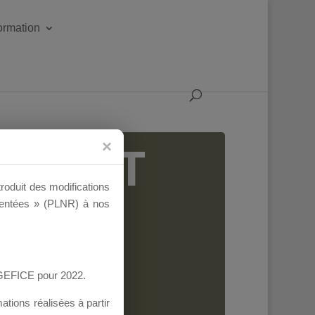
formation
IGEANT
troduit des modifications
ementées » (PLNR) à nos
AGEFICE pour 2022.
tions réalisées à partir