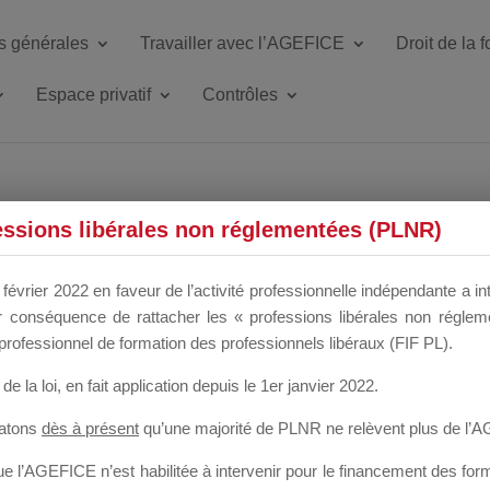
s générales
Travailler avec l’AGEFICE
Droit de la 
Espace privatif
Contrôles
ETTE DU DIR
essions libérales non réglementées (PLNR)
février 2022 en faveur de l’activité professionnelle indépendante a in
our conséquence de rattacher les « professions libérales non régl
 a un mois
professionnel de formation des professionnels libéraux (FIF PL).
de la loi
, en fait application depuis le 1er janvier 2022.
tatons
dès à présent
qu’une majorité de PLNR ne relèvent plus de l’
 l’AGEFICE n’est habilitée à intervenir pour le financement des forma