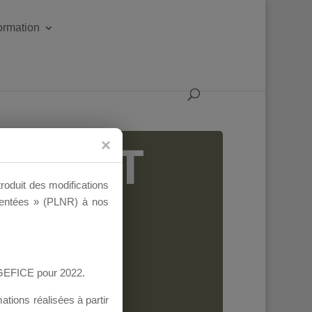
formation
IGEANT
troduit des modifications
ementées » (PLNR) à nos
AGEFICE pour 2022.
tions réalisées à partir