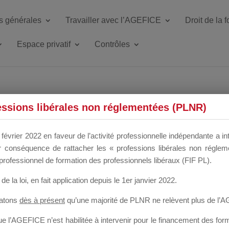
s générales
Travailler avec l’AGEFICE
Droit de la 
Espace privatif
Contrôles
ETTE DU DIR
essions libérales non réglementées (PLNR)
février 2022 en faveur de l’activité professionnelle indépendante a in
our conséquence de rattacher les « professions libérales non régl
 a un mois
professionnel de formation des professionnels libéraux (FIF PL).
de la loi
, en fait application depuis le 1er janvier 2022.
tatons
dès à présent
qu’une majorité de PLNR ne relèvent plus de l’
 l’AGEFICE n’est habilitée à intervenir pour le financement des forma