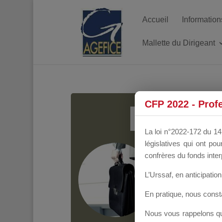
Accueil
Information
Mallette du Dirigeant
MALL
CFP 2022 - Prof
La loi n°2022-172 du 14 
législatives qui ont p
Groupe Public
il y
confrères du fonds inter
L’Urssaf,
en anticipation 
En pratique, nous cons
Nous vous rappelons que