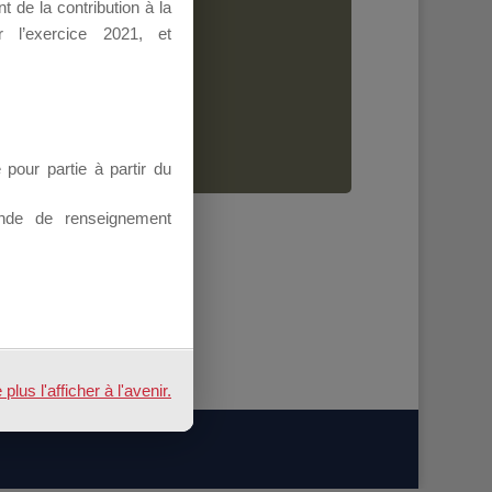
 de la contribution à la
Dirigeant.
 l’exercice 2021, et
ion.
our partie à partir du
nde de renseignement
us l'afficher à l'avenir.