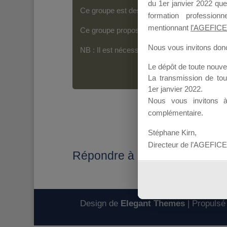
du 1er janvier 2022 que
Ce groupe est destiné aux Organismes de For
formation professio
mentionnant
l’AGEFICE
Ce groupe propose un forum dédié au support
Nous vous invitons donc 
NB : Il est nécessaire d’être
inscrit(e)
pour p
Le dépôt de toute nouv
La transmission de to
1er janvier 2022.
Nous vous invitons 
complémentaire.
Stéphane Kirn,
Directeur de l’AGEFICE
Répondre à : Attestation CFP
Design de
Elegant Themes
| Propulsé