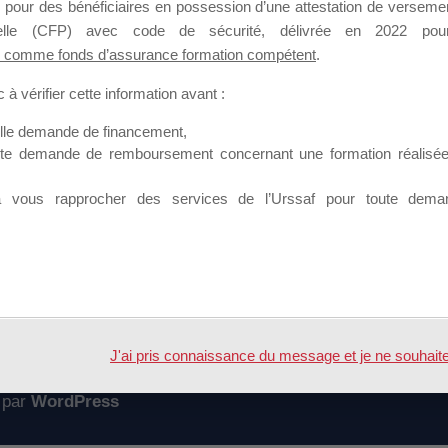
 pour des bénéficiaires en possession d’une attestation de versement
mation qui souhaitent répondre à l’Appel à Propositions Mallette du 
nnelle (CFP) avec code de sécurité, délivrée en 2022 pour
 comme fonds d’assurance formation compétent
.
 sur lequel il est possible de laisser un message ou poser une quest
à vérifier cette information avant :
ouvoir rejoindre ce groupe
elle demande de financement,
ute demande de remboursement concernant une formation réalisée p
à vous rapprocher des services de l’Urssaf pour toute dema
Accueil
Forum
J'ai pris connaissance du message et je ne souhaite pl
 par
WordPress