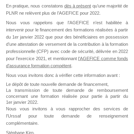
En pratique, nous constatons
dès à présent
qu’une majorité de
il y a un mois
PLNR ne relèvent plus de l’AGEFICE pour 2022.
Nous vous rappelons que l’AGEFICE n’est habilitée à
intervenir pour le financement des formations réalisées à partir
du 1er janvier 2022 que pour des bénéficiaires en possession
d’une attestation de versement de la contribution à la formation
Ce groupe est destiné aux Organismes de
professionnelle (CFP) avec code de sécurité, délivrée en 2022
Formation qui souhaitent répondre à l’Appel à
pour l’exercice 2021, et mentionnant
l’AGEFICE comme fonds
Propositions Mallette du Dirigeant.
d’assurance formation compétent
.
Nous vous invitons donc à vérifier cette information avant :
Ce groupe propose un forum dédié au support
sur lequel il est possible de laisser un message
Le dépôt de toute nouvelle demande de financement,
ou poser une question.
La transmission de toute demande de remboursement
concernant une formation réalisée pour partie à partir du
NB : Il est nécessaire d’être
inscrit(e)
pour
1er janvier 2022.
pouvoir rejoindre ce groupe
Nous vous invitons à vous rapprocher des services de
l’Urssaf pour toute demande de renseignement
complémentaire.
Stéphane Kirn,