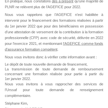
En pratique, nous constatons
dès à présent
qu’une majorité de
il y a un mois
PLNR ne relèvent plus de l’AGEFICE pour 2022.
Nous vous rappelons que l’AGEFICE n’est habilitée à
intervenir pour le financement des formations réalisées à partir
du 1er janvier 2022 que pour des bénéficiaires en possession
d’une attestation de versement de la contribution à la formation
professionnelle (CFP) avec code de sécurité, délivrée en 2022
Ce groupe est destiné aux Organismes de
pour l’exercice 2021, et mentionnant
l’AGEFICE comme fonds
Formation qui souhaitent répondre à l’Appel à
d’assurance formation compétent
.
Propositions Mallette du Dirigeant.
Nous vous invitons donc à vérifier cette information avant :
Ce groupe propose un forum dédié au support
Le dépôt de toute nouvelle demande de financement,
sur lequel il est possible de laisser un message
La transmission de toute demande de remboursement
ou poser une question.
concernant une formation réalisée pour partie à partir du
1er janvier 2022.
NB : Il est nécessaire d’être
inscrit(e)
pour
Nous vous invitons à vous rapprocher des services de
pouvoir rejoindre ce groupe
l’Urssaf pour toute demande de renseignement
complémentaire.
Stéphane Kirn,