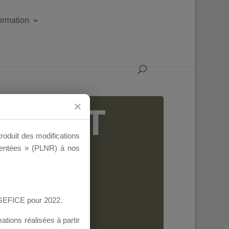
formation
IGEANT
troduit des modifications
ementées » (PLNR) à nos
AGEFICE pour 2022.
tions réalisées à partir