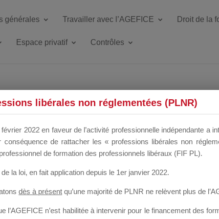
s générales
Travailler avec l’AGEFICE
Droit de la 
Espace privatif
Contrôles
ETTE DU DIR
essions libérales non réglementées (PLNR)
février 2022 en faveur de l’activité professionnelle indépendante a in
our conséquence de rattacher les « professions libérales non régl
 a un mois
professionnel de formation des professionnels libéraux (FIF PL).
de la loi
, en fait application depuis le 1er janvier 2022.
tatons
dès à présent
qu’une majorité de PLNR ne relèvent plus de l’
 l’AGEFICE n’est habilitée à intervenir pour le financement des forma