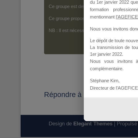
du 1er janvier 2022 que
Ce groupe est destiné aux Organismes de For
formation professio
mentionnant
l’AGEFICE
Ce groupe propose un forum dédié au support
Nous vous invitons donc 
NB : Il est nécessaire d’être
inscrit(e)
pour p
Le dépôt de toute nouv
La transmission de to
1er janvier 2022.
Nous vous invitons 
complémentaire.
Stéphane Kirn,
Directeur de l’AGEFICE
Répondre à : ATTESTATION 
Design de
Elegant Themes
| Propulsé