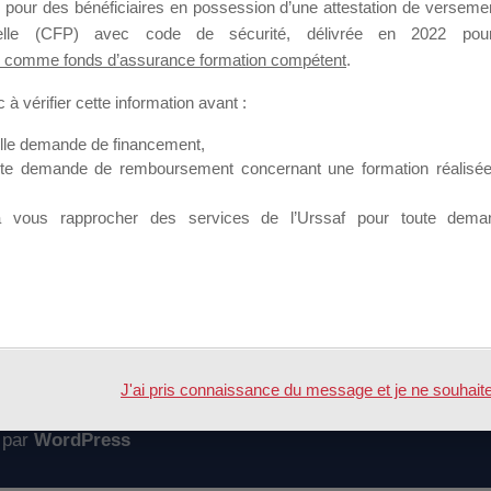
 pour des bénéficiaires en possession d’une attestation de versement
mation qui souhaitent répondre à l’Appel à Propositions Mallette du 
nnelle (CFP) avec code de sécurité, délivrée en 2022 pour
 comme fonds d’assurance formation compétent
.
 sur lequel il est possible de laisser un message ou poser une quest
à vérifier cette information avant :
ouvoir rejoindre ce groupe
elle demande de financement,
ute demande de remboursement concernant une formation réalisée p
à vous rapprocher des services de l’Urssaf pour toute dema
Accueil
Forum
CFP – 2
J'ai pris connaissance du message et je ne souhaite pl
 par
WordPress