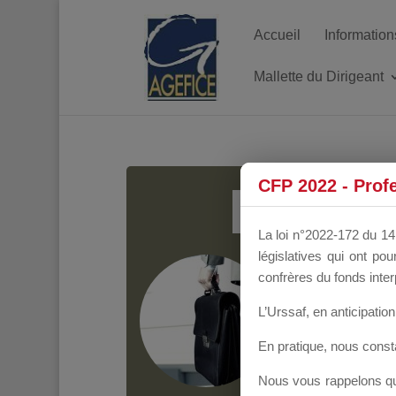
Accueil
Information
Mallette du Dirigeant
MALL
CFP 2022 - Prof
La loi n°2022-172 du 14 
législatives qui ont p
Groupe Public
il y
confrères du fonds inter
L’Urssaf,
en anticipation 
En pratique, nous cons
Nous vous rappelons que