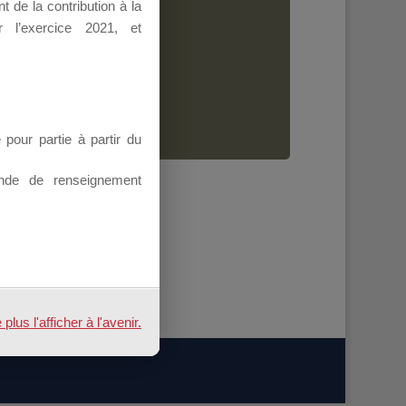
 de la contribution à la
Dirigeant.
 l’exercice 2021, et
ion.
our partie à partir du
nde de renseignement
us l'afficher à l'avenir.