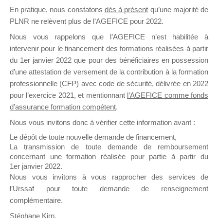
En pratique, nous constatons
dès à présent
qu’une majorité de
il y a un mois
PLNR ne relèvent plus de l’AGEFICE pour 2022.
Nous vous rappelons que l’AGEFICE n’est habilitée à
intervenir pour le financement des formations réalisées à partir
du 1er janvier 2022 que pour des bénéficiaires en possession
d’une attestation de versement de la contribution à la formation
Ce groupe est destiné aux Organismes de
professionnelle (CFP) avec code de sécurité, délivrée en 2022
Formation qui souhaitent répondre à l’Appel à
pour l’exercice 2021, et mentionnant
l’AGEFICE comme fonds
Propositions Mallette du Dirigeant.
d’assurance formation compétent
.
Nous vous invitons donc à vérifier cette information avant :
Ce groupe propose un forum dédié au support
sur lequel il est possible de laisser un message
Le dépôt de toute nouvelle demande de financement,
ou poser une question.
La transmission de toute demande de remboursement
concernant une formation réalisée pour partie à partir du
NB : Il est nécessaire d’être
inscrit(e)
pour
1er janvier 2022.
pouvoir rejoindre ce groupe
Nous vous invitons à vous rapprocher des services de
l’Urssaf pour toute demande de renseignement
complémentaire.
Stéphane Kirn,