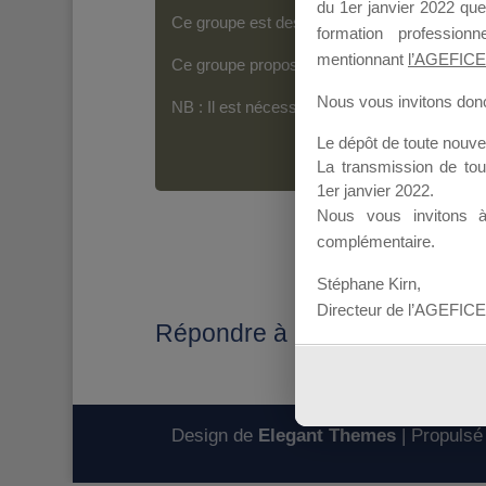
du 1er janvier 2022 que
Ce groupe est destiné aux Organismes de For
formation professio
mentionnant
l’AGEFICE
Ce groupe propose un forum dédié au support
Nous vous invitons donc 
NB : Il est nécessaire d’être
inscrit(e)
pour p
Le dépôt de toute nouv
La transmission de to
1er janvier 2022.
Nous vous invitons 
complémentaire.
Stéphane Kirn,
Directeur de l’AGEFICE
Répondre à : Probleme Reg
Design de
Elegant Themes
| Propulsé