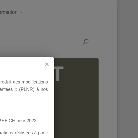
formation
IGEANT
troduit des modifications
ementées » (PLNR) à nos
AGEFICE pour 2022.
tions réalisées à partir