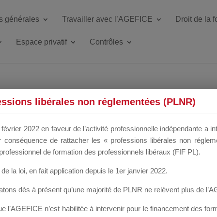
s générales
Travailler avec l’AGEFICE
Droit de la 
Espace privatif
Contrôles
ETTE DU DIR
essions libérales non réglementées (PLNR)
février 2022 en faveur de l’activité professionnelle indépendante a in
our conséquence de rattacher les « professions libérales non régl
 a un mois
professionnel de formation des professionnels libéraux (FIF PL).
de la loi
, en fait application depuis le 1er janvier 2022.
tatons
dès à présent
qu’une majorité de PLNR ne relèvent plus de l’
 l’AGEFICE n’est habilitée à intervenir pour le financement des forma