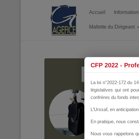
Accueil
Information
Mallette du Dirigeant
MALL
CFP 2022 - Prof
La loi n°2022-172 du 14 
législatives qui ont p
Groupe Public
il y
confrères du fonds inter
L’Urssaf,
en anticipation 
En pratique, nous cons
Nous vous rappelons que