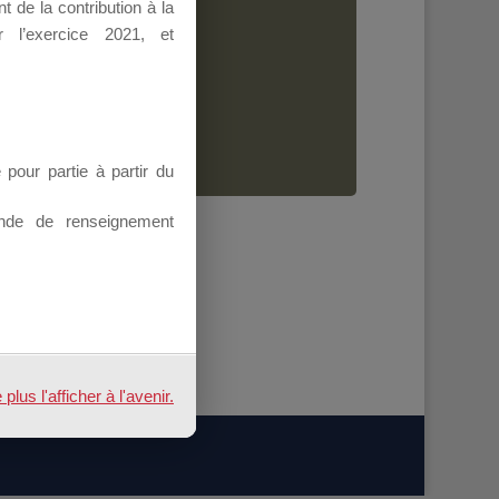
 de la contribution à la
Dirigeant.
 l’exercice 2021, et
ion.
our partie à partir du
nde de renseignement
us l'afficher à l'avenir.