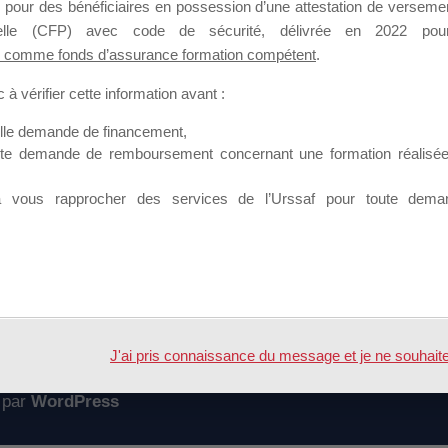
 pour des bénéficiaires en possession d’une attestation de versement
mation qui souhaitent répondre à l’Appel à Propositions Mallette du 
nnelle (CFP) avec code de sécurité, délivrée en 2022 pour
 comme fonds d’assurance formation compétent
.
 sur lequel il est possible de laisser un message ou poser une quest
à vérifier cette information avant :
ouvoir rejoindre ce groupe
elle demande de financement,
ute demande de remboursement concernant une formation réalisée p
à vous rapprocher des services de l’Urssaf pour toute dema
Accueil
Forum
lement MDD 2017
J'ai pris connaissance du message et je ne souhaite pl
 par
WordPress