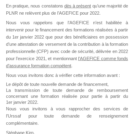
En pratique, nous constatons
dès à présent
qu’une majorité de
il y a un mois
PLNR ne relèvent plus de l’AGEFICE pour 2022.
Nous vous rappelons que l’AGEFICE n’est habilitée à
intervenir pour le financement des formations réalisées à partir
du 1er janvier 2022 que pour des bénéficiaires en possession
d’une attestation de versement de la contribution à la formation
Ce groupe est destiné aux Organismes de
professionnelle (CFP) avec code de sécurité, délivrée en 2022
Formation qui souhaitent répondre à l’Appel à
pour l’exercice 2021, et mentionnant
l’AGEFICE comme fonds
Propositions Mallette du Dirigeant.
d’assurance formation compétent
.
Nous vous invitons donc à vérifier cette information avant :
Ce groupe propose un forum dédié au support
sur lequel il est possible de laisser un message
Le dépôt de toute nouvelle demande de financement,
ou poser une question.
La transmission de toute demande de remboursement
concernant une formation réalisée pour partie à partir du
NB : Il est nécessaire d’être
inscrit(e)
pour
1er janvier 2022.
pouvoir rejoindre ce groupe
Nous vous invitons à vous rapprocher des services de
l’Urssaf pour toute demande de renseignement
complémentaire.
Stéphane Kirn,