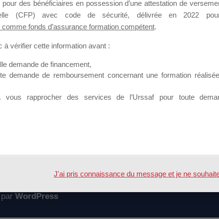
 pour des bénéficiaires en possession d’une attestation de versement
mation qui souhaitent répondre à l’Appel à Propositions Mallette du 
nnelle (CFP) avec code de sécurité, délivrée en 2022 pour
 comme fonds d’assurance formation compétent
.
 sur lequel il est possible de laisser un message ou poser une quest
à vérifier cette information avant :
ouvoir rejoindre ce groupe
elle demande de financement,
ute demande de remboursement concernant une formation réalisée p
à vous rapprocher des services de l’Urssaf pour toute dema
Accueil
Forum
ture "Mallette du Dirigeant" 2018
J'ai pris connaissance du message et je ne souhaite pl
 par
WordPress