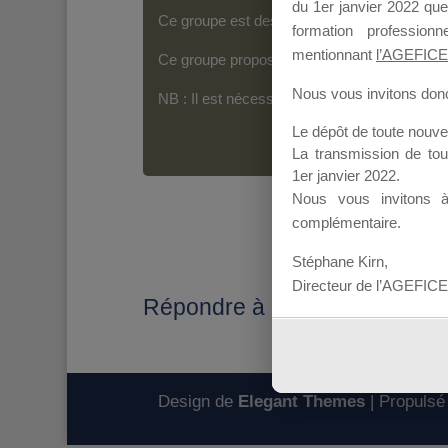
du 1er janvier 2022 que
Ce groupe est destiné aux Organismes de For
formation professio
mentionnant
l’AGEFICE
Ce groupe propose un forum dédié au support
Nous vous invitons donc 
NB : Il est nécessaire d’être
inscrit(e)
pour p
Le dépôt de toute nouv
La transmission de to
1er janvier 2022.
Nous vous invitons 
complémentaire.
Stéphane Kirn,
Directeur de l’AGEFICE
Répondre à : Réponse candida
Design de
Elegant Themes
| Propulsé