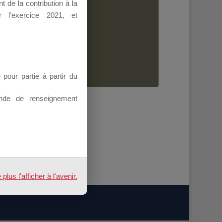
 de la contribution à la
Dirigeant.
 l’exercice 2021, et
ion.
our partie à partir du
nde de renseignement
us l'afficher à l'avenir.