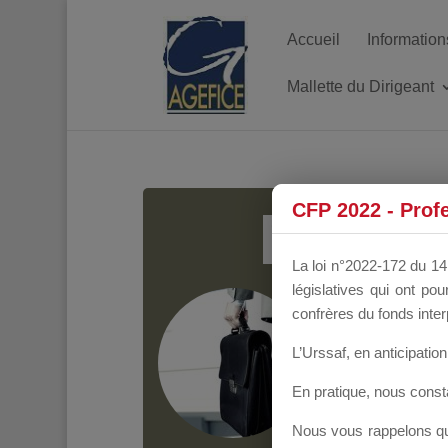
Accueil
Information
Mallette du Dirigeant
MALL
CFP 2022 - Prof
La loi n°2022-172 du 14 
législatives qui ont p
Groupe Public
il y
confrères du fonds inter
L’Urssaf,
en anticipation 
En pratique, nous cons
Nous vous rappelons que