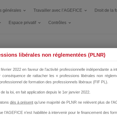
s générales
Travailler avec l’AGEFICE
Droit de la 
Espace privatif
Contrôles
ETTE DU DIR
essions libérales non réglementées (PLNR)
février 2022 en faveur de l’activité professionnelle indépendante a in
our conséquence de rattacher les « professions libérales non régl
 a un mois
professionnel de formation des professionnels libéraux (FIF PL).
de la loi
, en fait application depuis le 1er janvier 2022.
tatons
dès à présent
qu’une majorité de PLNR ne relèvent plus de l’
 l’AGEFICE n’est habilitée à intervenir pour le financement des forma