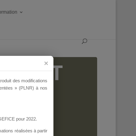
formation
IGEANT
troduit des modifications
ementées » (PLNR) à nos
AGEFICE pour 2022.
tions réalisées à partir