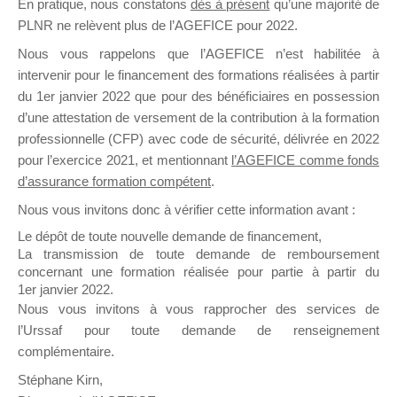
En pratique, nous constatons
dès à présent
qu’une majorité de
il y a un mois
PLNR ne relèvent plus de l’AGEFICE pour 2022.
Nous vous rappelons que l’AGEFICE n’est habilitée à
intervenir pour le financement des formations réalisées à partir
du 1er janvier 2022 que pour des bénéficiaires en possession
d’une attestation de versement de la contribution à la formation
professionnelle (CFP) avec code de sécurité, délivrée en 2022
Ce groupe est destiné aux Organismes de
pour l’exercice 2021, et mentionnant
l’AGEFICE comme fonds
Formation qui souhaitent répondre à l’Appel à
d’assurance formation compétent
.
Propositions Mallette du Dirigeant.
Nous vous invitons donc à vérifier cette information avant :
Ce groupe propose un forum dédié au support
Le dépôt de toute nouvelle demande de financement,
sur lequel il est possible de laisser un message
La transmission de toute demande de remboursement
ou poser une question.
concernant une formation réalisée pour partie à partir du
1er janvier 2022.
NB : Il est nécessaire d’être
inscrit(e)
pour
Nous vous invitons à vous rapprocher des services de
pouvoir rejoindre ce groupe
l’Urssaf pour toute demande de renseignement
complémentaire.
Stéphane Kirn,