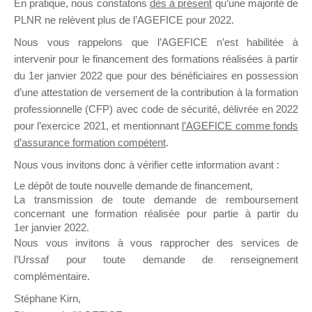
En pratique, nous constatons
dès à présent
qu’une majorité de
il y a un mois
PLNR ne relèvent plus de l’AGEFICE pour 2022.
Nous vous rappelons que l’AGEFICE n’est habilitée à
intervenir pour le financement des formations réalisées à partir
du 1er janvier 2022 que pour des bénéficiaires en possession
d’une attestation de versement de la contribution à la formation
professionnelle (CFP) avec code de sécurité, délivrée en 2022
Ce groupe est destiné aux Organismes de
pour l’exercice 2021, et mentionnant
l’AGEFICE comme fonds
Formation qui souhaitent répondre à l’Appel à
d’assurance formation compétent
.
Propositions Mallette du Dirigeant.
Nous vous invitons donc à vérifier cette information avant :
Ce groupe propose un forum dédié au support
Le dépôt de toute nouvelle demande de financement,
sur lequel il est possible de laisser un message
La transmission de toute demande de remboursement
ou poser une question.
concernant une formation réalisée pour partie à partir du
1er janvier 2022.
NB : Il est nécessaire d’être
inscrit(e)
pour
Nous vous invitons à vous rapprocher des services de
pouvoir rejoindre ce groupe
l’Urssaf pour toute demande de renseignement
complémentaire.
Stéphane Kirn,