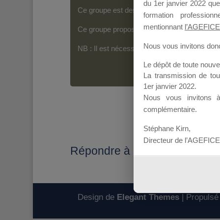
du 1er janvier 2022 que
Ce groupe est destiné aux Organismes de For
formation professio
mentionnant
l’AGEFICE
Ce groupe propose un forum dédié au support
Nous vous invitons donc 
NB : Il est nécessaire d’être
inscrit(e)
pour p
Le dépôt de toute nouv
La transmission de to
1er janvier 2022.
Nous vous invitons 
complémentaire.
Stéphane Kirn,
Directeur de l’AGEFICE
Répondre à : Délai de rembo
Design de
Elegant Themes
| Propulsé