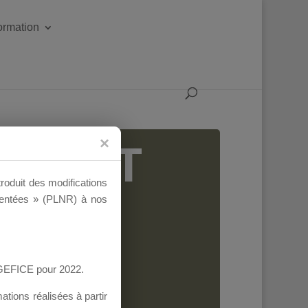
formation
IGEANT
troduit des modifications
ementées » (PLNR) à nos
AGEFICE pour 2022.
tions réalisées à partir