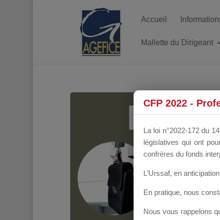
Accueil
Information
Mallette du Dirigeant
MALL
CFP 2022 - Prof
La loi n°2022-172 du 14 
législatives qui ont p
Groupe Public
il y
confrères du fonds inter
L’Urssaf,
en anticipation 
En pratique, nous cons
Nous vous rappelons que