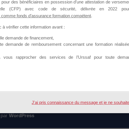
 pour des bénéficiaires en possession d’une attestation de versement
mation qui souhaitent répondre à l’Appel à Propositions Mallette du 
nnelle (CFP) avec code de sécurité, délivrée en 2022 pour
 comme fonds d’assurance formation compétent
.
 sur lequel il est possible de laisser un message ou poser une quest
à vérifier cette information avant :
ouvoir rejoindre ce groupe
elle demande de financement,
ute demande de remboursement concernant une formation réalisée p
à vous rapprocher des services de l’Urssaf pour toute dema
Accueil
Forum
ursement
J'ai pris connaissance du message et je ne souhaite pl
 par
WordPress