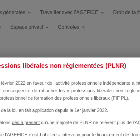
s générales
Travailler avec l’AGEFICE
Droit de la 
Espace privatif
Contrôles
ETTE DU DIR
essions libérales non réglementées (PLNR)
février 2022 en faveur de l’activité professionnelle indépendante a in
our conséquence de rattacher les « professions libérales non régl
 a un mois
professionnel de formation des professionnels libéraux (FIF PL).
de la loi
, en fait application depuis le 1er janvier 2022.
tatons
dès à présent
qu’une majorité de PLNR ne relèvent plus de l’
 l’AGEFICE n’est habilitée à intervenir pour le financement des forma