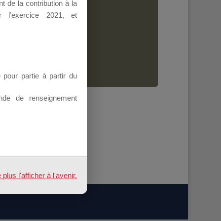
 de la contribution à la
Dirigeant.
 l’exercice 2021, et
ion.
our partie à partir du
nde de renseignement
us l'afficher à l'avenir.