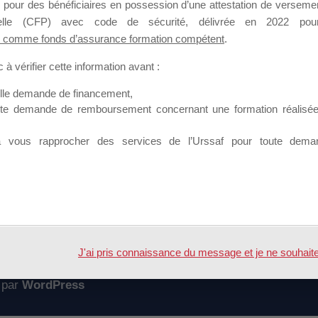
 pour des bénéficiaires en possession d’une attestation de versement
mation qui souhaitent répondre à l’Appel à Propositions Mallette du 
nnelle (CFP) avec code de sécurité, délivrée en 2022 pour
 comme fonds d’assurance formation compétent
.
 sur lequel il est possible de laisser un message ou poser une quest
à vérifier cette information avant :
ouvoir rejoindre ce groupe
elle demande de financement,
ute demande de remboursement concernant une formation réalisée p
à vous rapprocher des services de l’Urssaf pour toute dema
Accueil
Forum
lement MDD 2017
J'ai pris connaissance du message et je ne souhaite pl
 par
WordPress