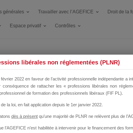
s générales
Travailler avec l’AGEFICE
Droit de la 
Espace privatif
Contrôles
ETTE DU DIR
essions libérales non réglementées (PLNR)
février 2022 en faveur de l’activité professionnelle indépendante a in
our conséquence de rattacher les « professions libérales non régl
 a un mois
professionnel de formation des professionnels libéraux (FIF PL).
de la loi
, en fait application depuis le 1er janvier 2022.
tatons
dès à présent
qu’une majorité de PLNR ne relèvent plus de l’
 l’AGEFICE n’est habilitée à intervenir pour le financement des forma