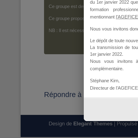
du 1er janvier 2022 que
Ce groupe est destiné aux Organismes de For
formation professio
mentionnant
l’AGEFICE
Ce groupe propose un forum dédié au support
Nous vous invitons donc 
NB : Il est nécessaire d’être
inscrit(e)
pour p
Le dépôt de toute nouv
La transmission de to
1er janvier 2022.
Nous vous invitons 
complémentaire.
Stéphane Kirn,
Directeur de l’AGEFICE
Répondre à : Probleme Reg
Design de
Elegant Themes
| Propulsé