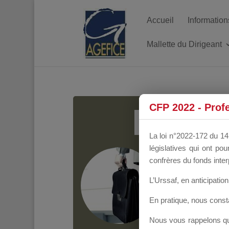
Accueil
Information
Mallette du Dirigeant
MALL
CFP 2022 - Prof
La loi n°2022-172 du 14 
législatives qui ont p
Groupe Public
il y
confrères du fonds inter
L’Urssaf,
en anticipation 
En pratique, nous cons
Nous vous rappelons que