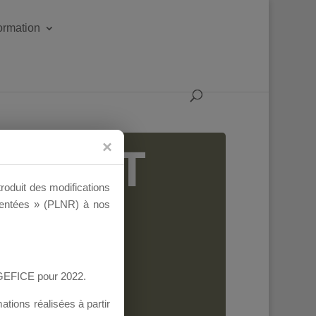
formation
IGEANT
troduit des modifications
ementées » (PLNR) à nos
AGEFICE pour 2022.
tions réalisées à partir