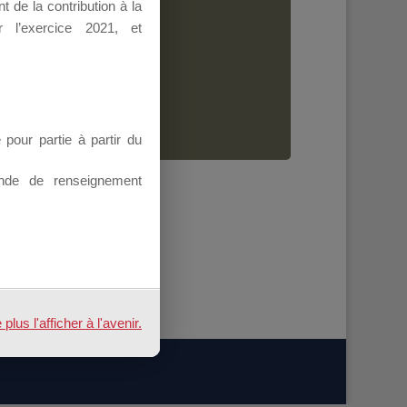
 de la contribution à la
Dirigeant.
 l’exercice 2021, et
ion.
our partie à partir du
nde de renseignement
us l'afficher à l'avenir.