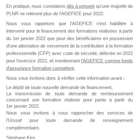
En pratique, nous constatons
dès à présent
qu’une majorité de
il y a un mois
PLNR ne relèvent plus de l’AGEFICE pour 2022.
Nous vous rappelons que l’AGEFICE n’est habilitée à
intervenir pour le financement des formations réalisées à partir
du 1er janvier 2022 que pour des bénéficiaires en possession
d’une attestation de versement de la contribution à la formation
Ce groupe est destiné aux Organismes de
professionnelle (CFP) avec code de sécurité, délivrée en 2022
Formation qui souhaitent répondre à l’Appel à
pour l’exercice 2021, et mentionnant
l’AGEFICE comme fonds
Propositions Mallette du Dirigeant.
d’assurance formation compétent
.
Nous vous invitons donc à vérifier cette information avant :
Ce groupe propose un forum dédié au support
sur lequel il est possible de laisser un message
Le dépôt de toute nouvelle demande de financement,
ou poser une question.
La transmission de toute demande de remboursement
concernant une formation réalisée pour partie à partir du
NB : Il est nécessaire d’être
inscrit(e)
pour
1er janvier 2022.
pouvoir rejoindre ce groupe
Nous vous invitons à vous rapprocher des services de
l’Urssaf pour toute demande de renseignement
complémentaire.
Stéphane Kirn,