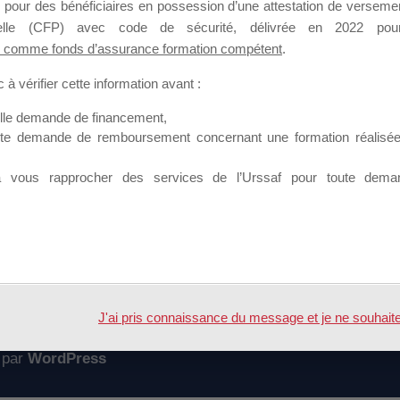
 pour des bénéficiaires en possession d’une attestation de versement
mation qui souhaitent répondre à l’Appel à Propositions Mallette du 
nnelle (CFP) avec code de sécurité, délivrée en 2022 pour
 comme fonds d’assurance formation compétent
.
 sur lequel il est possible de laisser un message ou poser une quest
à vérifier cette information avant :
ouvoir rejoindre ce groupe
elle demande de financement,
ute demande de remboursement concernant une formation réalisée p
à vous rapprocher des services de l’Urssaf pour toute dema
Accueil
Forum
llette du Dirigeant" 2019
J'ai pris connaissance du message et je ne souhaite pl
 par
WordPress