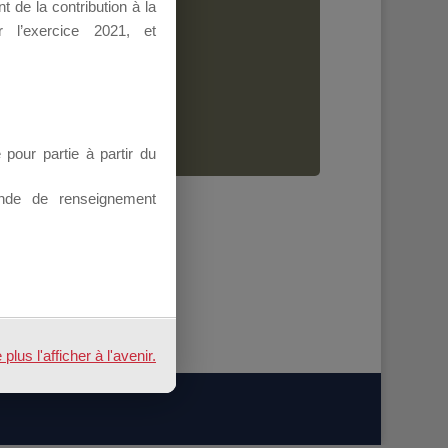
 de la contribution à la
Dirigeant.
 l’exercice 2021, et
ion.
our partie à partir du
nde de renseignement
us l'afficher à l'avenir.