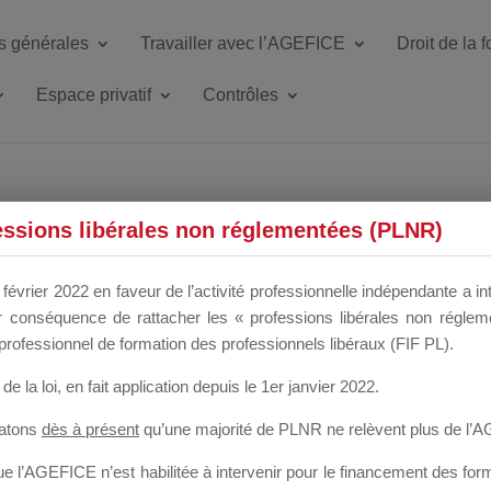
s générales
Travailler avec l’AGEFICE
Droit de la 
Espace privatif
Contrôles
ETTE DU DIR
essions libérales non réglementées (PLNR)
février 2022 en faveur de l’activité professionnelle indépendante a in
our conséquence de rattacher les « professions libérales non régl
 a un mois
professionnel de formation des professionnels libéraux (FIF PL).
de la loi
, en fait application depuis le 1er janvier 2022.
tatons
dès à présent
qu’une majorité de PLNR ne relèvent plus de l’
 l’AGEFICE n’est habilitée à intervenir pour le financement des forma