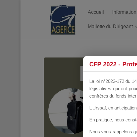
Accueil
Information
Mallette du Dirigeant
MALL
CFP 2022 - Prof
La loi n°2022-172 du 14 
législatives qui ont p
Groupe Public
il y
confrères du fonds inter
L’Urssaf,
en anticipation 
En pratique, nous cons
Nous vous rappelons que