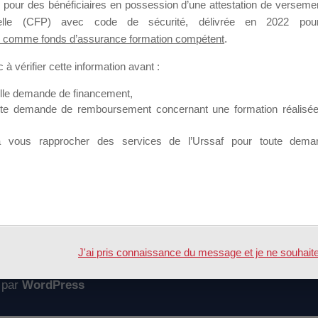
 pour des bénéficiaires en possession d’une attestation de versement
mation qui souhaitent répondre à l’Appel à Propositions Mallette du 
nnelle (CFP) avec code de sécurité, délivrée en 2022 pour
 comme fonds d’assurance formation compétent
.
 sur lequel il est possible de laisser un message ou poser une quest
à vérifier cette information avant :
ouvoir rejoindre ce groupe
elle demande de financement,
ute demande de remboursement concernant une formation réalisée p
à vous rapprocher des services de l’Urssaf pour toute dema
Accueil
Forum
ssiers
J'ai pris connaissance du message et je ne souhaite pl
 par
WordPress