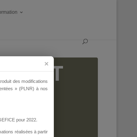
formation
IGEANT
troduit des modifications
ementées » (PLNR) à nos
AGEFICE pour 2022.
tions réalisées à partir