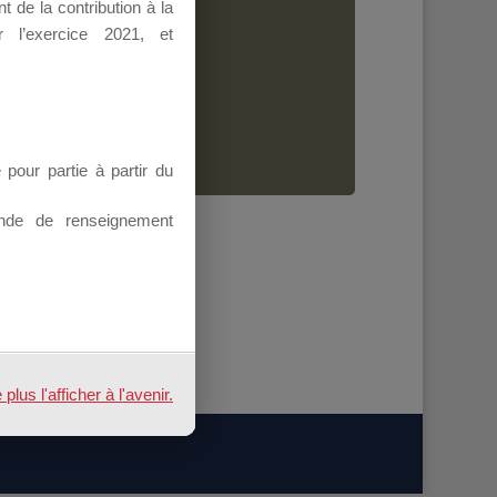
 de la contribution à la
Dirigeant.
 l’exercice 2021, et
ion.
our partie à partir du
nde de renseignement
us l'afficher à l'avenir.