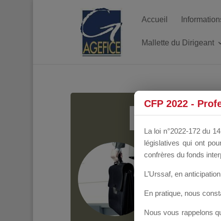
Accueil
Information
Mallette du Dirigeant
MALL
CFP 2022 - Prof
La loi n°2022-172 du 14 
législatives qui ont p
Groupe Public
il y
confrères du fonds inter
L’Urssaf,
en anticipation 
En pratique, nous cons
Nous vous rappelons que