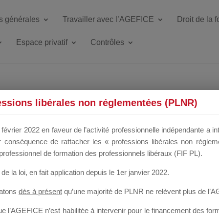
s générales
Travailler avec l’AGEFICE
Droit de la 
Espace privatif
Contrôles
ETTE DU DIR
essions libérales non réglementées (PLNR)
février 2022 en faveur de l’activité professionnelle indépendante a in
our conséquence de rattacher les « professions libérales non régl
 a un mois
professionnel de formation des professionnels libéraux (FIF PL).
de la loi
, en fait application depuis le 1er janvier 2022.
tatons
dès à présent
qu’une majorité de PLNR ne relèvent plus de l’
 l’AGEFICE n’est habilitée à intervenir pour le financement des forma