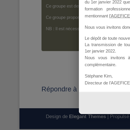
du 1er janvier 2022 que
Ce groupe est destiné aux Organismes de For
formation professio
mentionnant
l’AGEFICE
Ce groupe propose un forum dédié au support
Nous vous invitons donc 
NB : Il est nécessaire d’être
inscrit(e)
pour p
Le dépôt de toute nouv
La transmission de to
1er janvier 2022.
Nous vous invitons 
complémentaire.
Stéphane Kirn,
Directeur de l’AGEFICE
Répondre à : point sur les do
Design de
Elegant Themes
| Propulsé