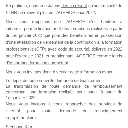
En pratique, nous constatons
dès à présent
qu’une majorité de
il y a un mois
PLNR ne relèvent plus de l’AGEFICE pour 2022.
Nous vous rappelons que l’AGEFICE n’est habilitée à
intervenir pour le financement des formations réalisées à partir
du 1er janvier 2022 que pour des bénéficiaires en possession
d’une attestation de versement de la contribution à la formation
Ce groupe est destiné aux Organismes de
professionnelle (CFP) avec code de sécurité, délivrée en 2022
Formation qui souhaitent répondre à l’Appel à
pour l’exercice 2021, et mentionnant
l’AGEFICE comme fonds
Propositions Mallette du Dirigeant.
d’assurance formation compétent
.
Nous vous invitons donc à vérifier cette information avant :
Ce groupe propose un forum dédié au support
sur lequel il est possible de laisser un message
Le dépôt de toute nouvelle demande de financement,
ou poser une question.
La transmission de toute demande de remboursement
concernant une formation réalisée pour partie à partir du
NB : Il est nécessaire d’être
inscrit(e)
pour
1er janvier 2022.
pouvoir rejoindre ce groupe
Nous vous invitons à vous rapprocher des services de
l’Urssaf pour toute demande de renseignement
complémentaire.
Stéphane Kirn,