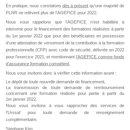
En pratique, nous constatons
dès à présent
qu’une majorité de
il y a un mois
PLNR ne relèvent plus de l’AGEFICE pour 2022.
Nous vous rappelons que l’AGEFICE n’est habilitée à
intervenir pour le financement des formations réalisées à partir
du 1er janvier 2022 que pour des bénéficiaires en possession
d’une attestation de versement de la contribution à la formation
Ce groupe est destiné aux Organismes de
professionnelle (CFP) avec code de sécurité, délivrée en 2022
Formation qui souhaitent répondre à l’Appel à
pour l’exercice 2021, et mentionnant
l’AGEFICE comme fonds
Propositions Mallette du Dirigeant.
d’assurance formation compétent
.
Nous vous invitons donc à vérifier cette information avant :
Ce groupe propose un forum dédié au support
sur lequel il est possible de laisser un message
Le dépôt de toute nouvelle demande de financement,
ou poser une question.
La transmission de toute demande de remboursement
concernant une formation réalisée pour partie à partir du
NB : Il est nécessaire d’être
inscrit(e)
pour
1er janvier 2022.
pouvoir rejoindre ce groupe
Nous vous invitons à vous rapprocher des services de
l’Urssaf pour toute demande de renseignement
complémentaire.
Stéphane Kirn,