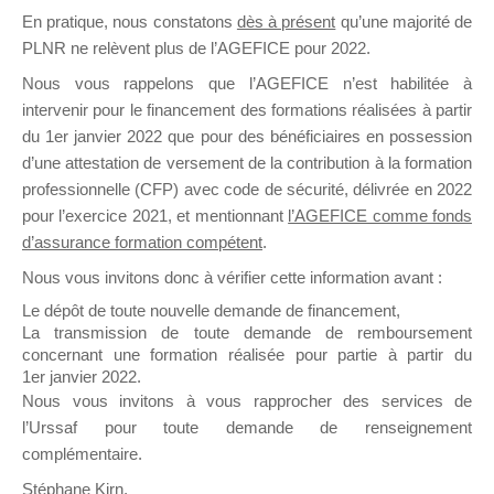
En pratique, nous constatons
dès à présent
qu’une majorité de
il y a un mois
PLNR ne relèvent plus de l’AGEFICE pour 2022.
Nous vous rappelons que l’AGEFICE n’est habilitée à
intervenir pour le financement des formations réalisées à partir
du 1er janvier 2022 que pour des bénéficiaires en possession
d’une attestation de versement de la contribution à la formation
Ce groupe est destiné aux Organismes de
professionnelle (CFP) avec code de sécurité, délivrée en 2022
Formation qui souhaitent répondre à l’Appel à
pour l’exercice 2021, et mentionnant
l’AGEFICE comme fonds
Propositions Mallette du Dirigeant.
d’assurance formation compétent
.
Nous vous invitons donc à vérifier cette information avant :
Ce groupe propose un forum dédié au support
sur lequel il est possible de laisser un message
Le dépôt de toute nouvelle demande de financement,
ou poser une question.
La transmission de toute demande de remboursement
concernant une formation réalisée pour partie à partir du
NB : Il est nécessaire d’être
inscrit(e)
pour
1er janvier 2022.
pouvoir rejoindre ce groupe
Nous vous invitons à vous rapprocher des services de
l’Urssaf pour toute demande de renseignement
complémentaire.
Stéphane Kirn,