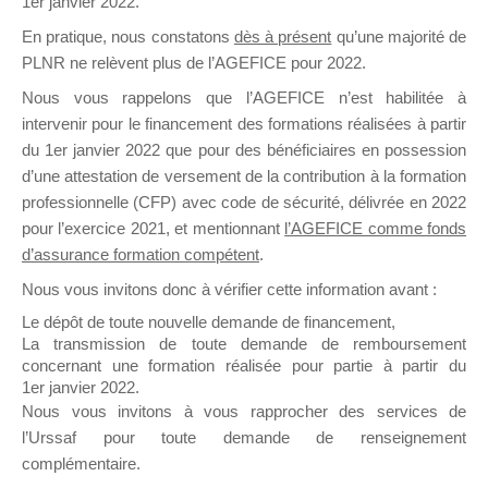
1er janvier 2022.
il y a un mois
En pratique, nous constatons
dès à présent
qu’une majorité de
PLNR ne relèvent plus de l’AGEFICE pour 2022.
Nous vous rappelons que l’AGEFICE n’est habilitée à
intervenir pour le financement des formations réalisées à partir
du 1er janvier 2022 que pour des bénéficiaires en possession
d’une attestation de versement de la contribution à la formation
Ce groupe est destiné aux Organismes de
professionnelle (CFP) avec code de sécurité, délivrée en 2022
Formation qui souhaitent répondre à l’Appel à
pour l’exercice 2021, et mentionnant
l’AGEFICE comme fonds
Propositions Mallette du Dirigeant.
d’assurance formation compétent
.
Ce groupe propose un forum dédié au support
Nous vous invitons donc à vérifier cette information avant :
sur lequel il est possible de laisser un message
Le dépôt de toute nouvelle demande de financement,
ou poser une question.
La transmission de toute demande de remboursement
concernant une formation réalisée pour partie à partir du
NB : Il est nécessaire d’être
inscrit(e)
pour
1er janvier 2022.
pouvoir rejoindre ce groupe
Nous vous invitons à vous rapprocher des services de
l’Urssaf pour toute demande de renseignement
complémentaire.