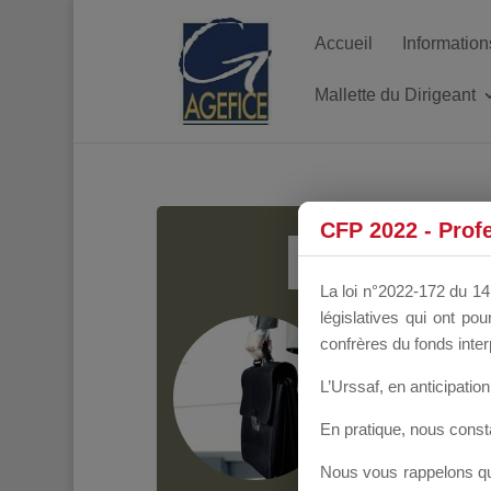
Accueil
Information
Mallette du Dirigeant
MALL
CFP 2022 - Prof
La loi n°2022-172 du 14 
législatives qui ont p
Groupe Public
il y
confrères du fonds inter
L’Urssaf,
en anticipation 
En pratique, nous cons
Nous vous rappelons que