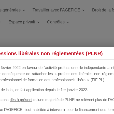
s générales
Travailler avec l’AGEFICE
Droit de la 
Espace privatif
Contrôles
ETTE DU DIR
essions libérales non réglementées (PLNR)
février 2022 en faveur de l’activité professionnelle indépendante a in
our conséquence de rattacher les « professions libérales non régl
 a un mois
professionnel de formation des professionnels libéraux (FIF PL).
de la loi
, en fait application depuis le 1er janvier 2022.
tatons
dès à présent
qu’une majorité de PLNR ne relèvent plus de l’
 l’AGEFICE n’est habilitée à intervenir pour le financement des forma