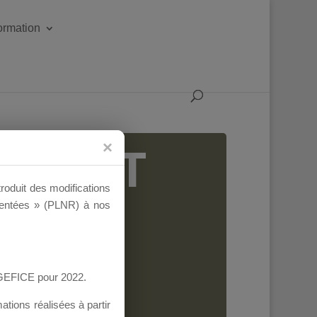
formation
IGEANT
troduit des modifications
ementées » (PLNR) à nos
AGEFICE pour 2022.
tions réalisées à partir