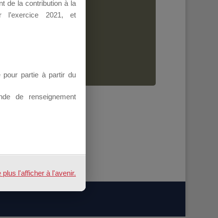
 de la contribution à la
Dirigeant.
 l’exercice 2021, et
ion.
our partie à partir du
nde de renseignement
n
us l'afficher à l'avenir.