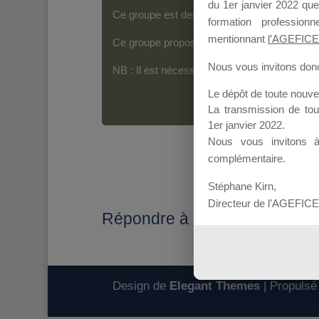
du 1er janvier 2022 que
Ce groupe est destiné aux Organismes de For
formation professio
mentionnant
l’AGEFICE
Ce groupe propose un forum dédié au support
Nous vous invitons donc 
NB : Il est nécessaire d’être
inscrit(e)
pour p
Le dépôt de toute nouv
La transmission de to
1er janvier 2022.
Nous vous invitons 
complémentaire.
Stéphane Kirn,
Directeur de l’AGEFICE
Répondre à : Report journée /
Design de
Elegant Themes
| Propulsé