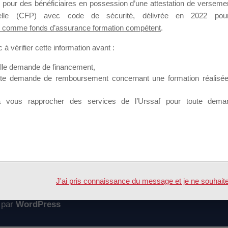
 pour des bénéficiaires en possession d’une attestation de versement
mation qui souhaitent répondre à l’Appel à Propositions Mallette du 
nnelle (CFP) avec code de sécurité, délivrée en 2022 pour
 comme fonds d’assurance formation compétent
.
 sur lequel il est possible de laisser un message ou poser une quest
à vérifier cette information avant :
ouvoir rejoindre ce groupe
elle demande de financement,
ute demande de remboursement concernant une formation réalisée p
à vous rapprocher des services de l’Urssaf pour toute dema
Accueil
Forum
 session formation ou annulation de sessio
J'ai pris connaissance du message et je ne souhaite pl
 par
WordPress