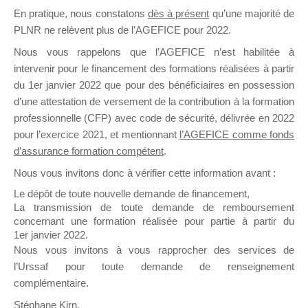
En pratique, nous constatons
dès à présent
qu’une majorité de
il y a un mois
PLNR ne relèvent plus de l’AGEFICE pour 2022.
Nous vous rappelons que l’AGEFICE n’est habilitée à
intervenir pour le financement des formations réalisées à partir
du 1er janvier 2022 que pour des bénéficiaires en possession
d’une attestation de versement de la contribution à la formation
Ce groupe est destiné aux Organismes de
professionnelle (CFP) avec code de sécurité, délivrée en 2022
Formation qui souhaitent répondre à l’Appel à
pour l’exercice 2021, et mentionnant
l’AGEFICE comme fonds
Propositions Mallette du Dirigeant.
d’assurance formation compétent
.
Nous vous invitons donc à vérifier cette information avant :
Ce groupe propose un forum dédié au support
sur lequel il est possible de laisser un message
Le dépôt de toute nouvelle demande de financement,
ou poser une question.
La transmission de toute demande de remboursement
concernant une formation réalisée pour partie à partir du
NB : Il est nécessaire d’être
inscrit(e)
pour
1er janvier 2022.
pouvoir rejoindre ce groupe
Nous vous invitons à vous rapprocher des services de
l’Urssaf pour toute demande de renseignement
complémentaire.
Stéphane Kirn,