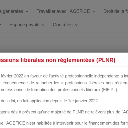
s générales
Travailler avec l’AGEFICE
Droit de la 
Espace privatif
Contrôles
ETTE DU DIR
essions libérales non réglementées (PLNR)
février 2022 en faveur de l’activité professionnelle indépendante a in
our conséquence de rattacher les « professions libérales non régl
 a un mois
professionnel de formation des professionnels libéraux (FIF PL).
de la loi
, en fait application depuis le 1er janvier 2022.
tatons
dès à présent
qu’une majorité de PLNR ne relèvent plus de l’
 l’AGEFICE n’est habilitée à intervenir pour le financement des forma