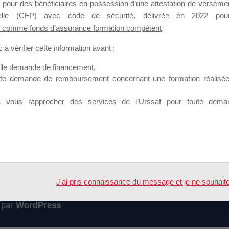
 pour des bénéficiaires en possession d’une attestation de versement
mation qui souhaitent répondre à l’Appel à Propositions Mallette du 
nnelle (CFP) avec code de sécurité, délivrée en 2022 pour
 comme fonds d’assurance formation compétent
.
 sur lequel il est possible de laisser un message ou poser une quest
à vérifier cette information avant :
ouvoir rejoindre ce groupe
elle demande de financement,
ute demande de remboursement concernant une formation réalisée p
à vous rapprocher des services de l’Urssaf pour toute dema
Accueil
Forum
attente
J'ai pris connaissance du message et je ne souhaite pl
 par
WordPress