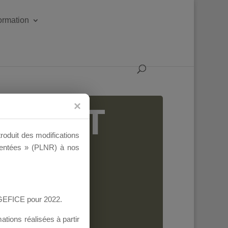
formation
IGEANT
troduit des modifications
ementées » (PLNR) à nos
AGEFICE pour 2022.
tions réalisées à partir