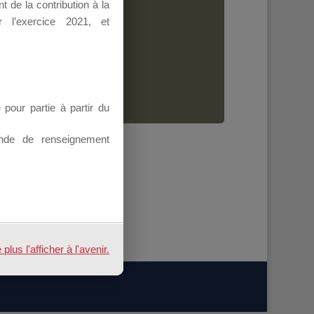
 de la contribution à la
Dirigeant.
 l’exercice 2021, et
ion.
our partie à partir du
nde de renseignement
us l'afficher à l'avenir.