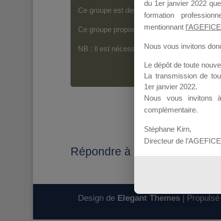
du 1er janvier 2022 que
Ce groupe est destiné aux Organismes de For
formation professio
mentionnant
l’AGEFICE
Ce groupe propose un forum dédié au support
Nous vous invitons donc 
NB : Il est nécessaire d’être
inscrit(e)
pour p
Le dépôt de toute nouv
La transmission de to
1er janvier 2022.
Nous vous invitons 
complémentaire.
Stéphane Kirn,
Directeur de l’AGEFICE
Répondre à : Réglements en 
Design de
Elegant Themes
| Propulsé