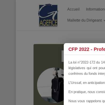
Accueil
Information
Mallette du Dirigeant
MALL
CFP 2022 - Prof
La loi n°2022-172 du 14 
législatives qui ont p
Groupe Public
il y
confrères du fonds inter
L’Urssaf,
en anticipation 
En pratique, nous cons
Nous vous rappelons que