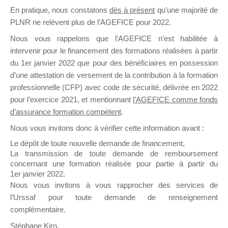
En pratique, nous constatons
dès à présent
qu’une majorité de
il y a un mois
PLNR ne relèvent plus de l’AGEFICE pour 2022.
Nous vous rappelons que l’AGEFICE n’est habilitée à
intervenir pour le financement des formations réalisées à partir
du 1er janvier 2022 que pour des bénéficiaires en possession
d’une attestation de versement de la contribution à la formation
Ce groupe est destiné aux Organismes de
professionnelle (CFP) avec code de sécurité, délivrée en 2022
Formation qui souhaitent répondre à l’Appel à
pour l’exercice 2021, et mentionnant
l’AGEFICE comme fonds
Propositions Mallette du Dirigeant.
d’assurance formation compétent
.
Nous vous invitons donc à vérifier cette information avant :
Ce groupe propose un forum dédié au support
sur lequel il est possible de laisser un message
Le dépôt de toute nouvelle demande de financement,
ou poser une question.
La transmission de toute demande de remboursement
concernant une formation réalisée pour partie à partir du
NB : Il est nécessaire d’être
inscrit(e)
pour
1er janvier 2022.
pouvoir rejoindre ce groupe
Nous vous invitons à vous rapprocher des services de
l’Urssaf pour toute demande de renseignement
complémentaire.
Stéphane Kirn,