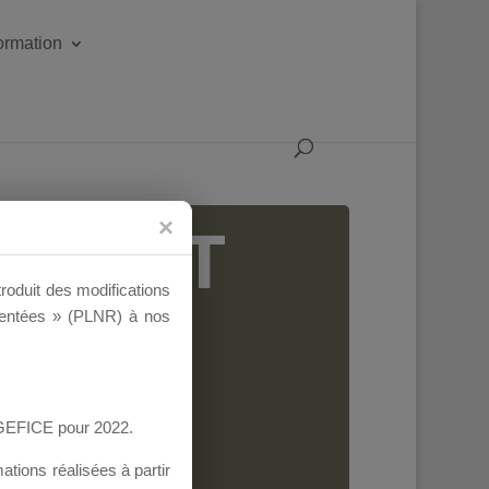
formation
IGEANT
troduit des modifications
ementées » (PLNR) à nos
AGEFICE pour 2022.
tions réalisées à partir