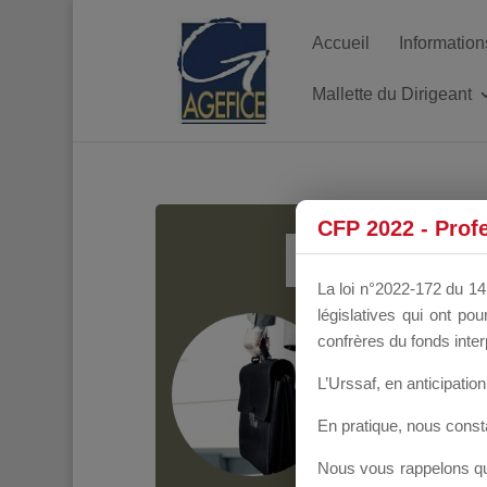
Accueil
Information
Mallette du Dirigeant
MALL
CFP 2022 - Prof
La loi n°2022-172 du 14 
législatives qui ont p
Groupe Public
il y
confrères du fonds inter
L’Urssaf,
en anticipation 
En pratique, nous cons
Nous vous rappelons que