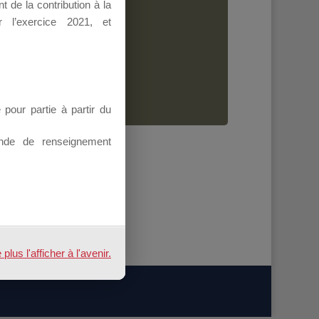
 de la contribution à la
Dirigeant.
 l’exercice 2021, et
ion.
our partie à partir du
nde de renseignement
us l'afficher à l'avenir.