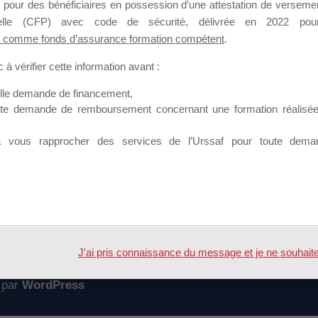
 pour des bénéficiaires en possession d’une attestation de versement
mation qui souhaitent répondre à l’Appel à Propositions Mallette du 
nnelle (CFP) avec code de sécurité, délivrée en 2022 pour
 comme fonds d’assurance formation compétent
.
 sur lequel il est possible de laisser un message ou poser une quest
à vérifier cette information avant :
ouvoir rejoindre ce groupe
elle demande de financement,
ute demande de remboursement concernant une formation réalisée p
à vous rapprocher des services de l’Urssaf pour toute dema
Accueil
Forum
XXXXXX – XXXXXX XXXXXX
J'ai pris connaissance du message et je ne souhaite pl
 par
WordPress