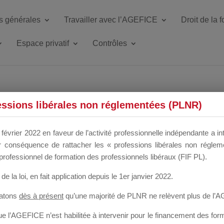
s générales
Travailler avec l’AGEFICE
Droit de la 
Espace privatif
Contrôles
ETTE DU DIR
essions libérales non réglementées (PLNR)
février 2022 en faveur de l’activité professionnelle indépendante a in
our conséquence de rattacher les « professions libérales non régl
 a un mois
professionnel de formation des professionnels libéraux (FIF PL).
de la loi
, en fait application depuis le 1er janvier 2022.
tatons
dès à présent
qu’une majorité de PLNR ne relèvent plus de l’
 l’AGEFICE n’est habilitée à intervenir pour le financement des forma