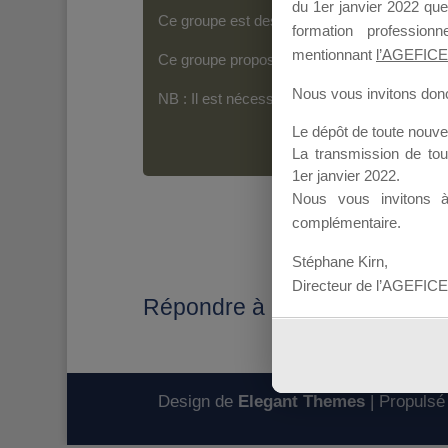
du 1er janvier 2022 que
Ce groupe est destiné aux Organismes de For
formation professio
mentionnant
l’AGEFICE
Ce groupe propose un forum dédié au support
Nous vous invitons donc 
NB : Il est nécessaire d’être
inscrit(e)
pour p
Le dépôt de toute nouv
La transmission de to
1er janvier 2022.
Nous vous invitons 
complémentaire.
Stéphane Kirn,
Directeur de l’AGEFICE
Répondre à : DOSSIER N° 
Design de
Elegant Themes
| Propulsé