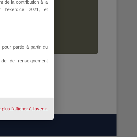
 de la contribution à la
Dirigeant.
 l’exercice 2021, et
ion.
our partie à partir du
nde de renseignement
us l'afficher à l'avenir.