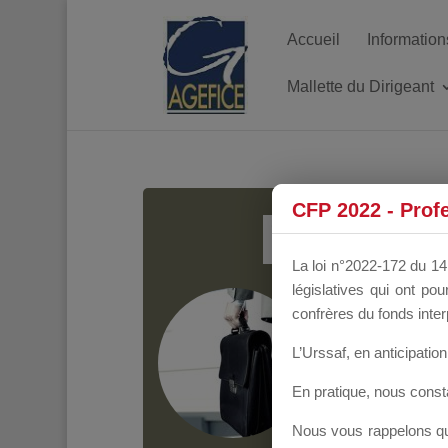
Accueil
Information
Mallette du Dirigeant
MALL
CFP 2022 - Prof
La loi n°2022-172 du 14 
législatives qui ont p
Groupe Public
il y
confrères du fonds inter
L’Urssaf,
en anticipation 
En pratique, nous cons
Nous vous rappelons que