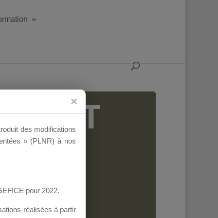
formation
IGEANT
troduit des modifications
ementées » (PLNR) à nos
AGEFICE pour 2022.
tions réalisées à partir