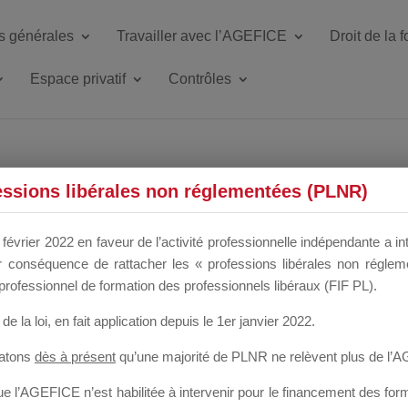
s générales
Travailler avec l’AGEFICE
Droit de la 
Espace privatif
Contrôles
ETTE DU DIR
essions libérales non réglementées (PLNR)
février 2022 en faveur de l’activité professionnelle indépendante a in
our conséquence de rattacher les « professions libérales non régl
 a un mois
professionnel de formation des professionnels libéraux (FIF PL).
de la loi
, en fait application depuis le 1er janvier 2022.
tatons
dès à présent
qu’une majorité de PLNR ne relèvent plus de l’
 l’AGEFICE n’est habilitée à intervenir pour le financement des forma