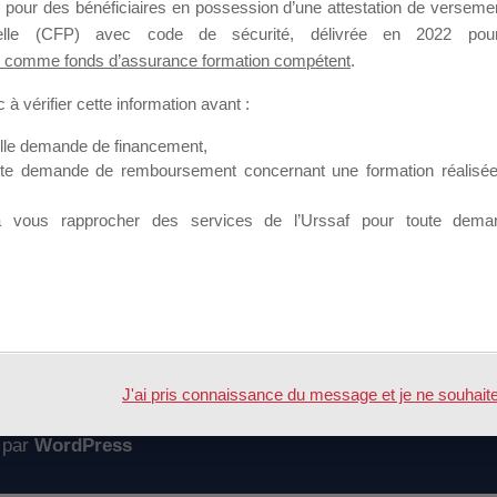
 pour des bénéficiaires en possession d’une attestation de versement
mation qui souhaitent répondre à l’Appel à Propositions Mallette du 
nnelle (CFP) avec code de sécurité, délivrée en 2022 pour
 comme fonds d’assurance formation compétent
.
 sur lequel il est possible de laisser un message ou poser une quest
à vérifier cette information avant :
ouvoir rejoindre ce groupe
elle demande de financement,
ute demande de remboursement concernant une formation réalisée p
à vous rapprocher des services de l’Urssaf pour toute dema
Accueil
Forum
XXXXXX – XXXXXX XXXXXX
J'ai pris connaissance du message et je ne souhaite pl
 par
WordPress