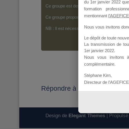
du 1er janvier 2022 que
Ce groupe est destiné aux Organismes de For
formation professio
mentionnant
l’AGEFICE
Ce groupe propose un forum dédié au support
Nous vous invitons donc 
NB : Il est nécessaire d’être
inscrit(e)
pour p
Le dépôt de toute nouv
La transmission de to
1er janvier 2022.
Nous vous invitons 
complémentaire.
Stéphane Kirn,
Directeur de l’AGEFICE
Répondre à : DOSSIER N° 
Design de
Elegant Themes
| Propulsé