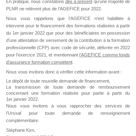
En pratique, nous constatons
dès à présent
qu’une majorité de
il y a un mois
PLNR ne relèvent plus de l’AGEFICE pour 2022.
Nous vous rappelons que l’AGEFICE n’est habilitée à
intervenir pour le financement des formations réalisées à partir
du 1er janvier 2022 que pour des bénéficiaires en possession
d’une attestation de versement de la contribution à la formation
professionnelle (CFP) avec code de sécurité, délivrée en 2022
Ce groupe est destiné aux Organismes de
pour l’exercice 2021, et mentionnant
l’AGEFICE comme fonds
Formation qui souhaitent répondre à l’Appel à
d’assurance formation compétent
.
Propositions Mallette du Dirigeant.
Nous vous invitons donc à vérifier cette information avant :
Ce groupe propose un forum dédié au support
Le dépôt de toute nouvelle demande de financement,
sur lequel il est possible de laisser un message
La transmission de toute demande de remboursement
ou poser une question.
concernant une formation réalisée pour partie à partir du
1er janvier 2022.
NB : Il est nécessaire d’être
inscrit(e)
pour
Nous vous invitons à vous rapprocher des services de
pouvoir rejoindre ce groupe
l’Urssaf pour toute demande de renseignement
complémentaire.
Stéphane Kirn,