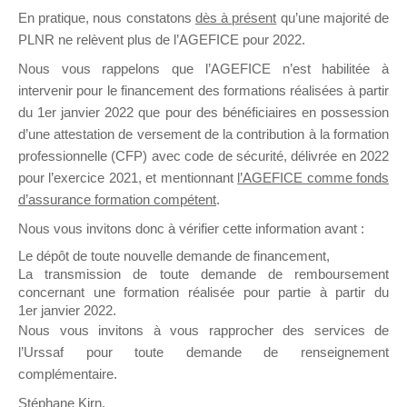
En pratique, nous constatons
dès à présent
qu’une majorité de
il y a un mois
PLNR ne relèvent plus de l’AGEFICE pour 2022.
Nous vous rappelons que l’AGEFICE n’est habilitée à
intervenir pour le financement des formations réalisées à partir
du 1er janvier 2022 que pour des bénéficiaires en possession
d’une attestation de versement de la contribution à la formation
Ce groupe est destiné aux Organismes de
professionnelle (CFP) avec code de sécurité, délivrée en 2022
Formation qui souhaitent répondre à l’Appel à
pour l’exercice 2021, et mentionnant
l’AGEFICE comme fonds
Propositions Mallette du Dirigeant.
d’assurance formation compétent
.
Nous vous invitons donc à vérifier cette information avant :
Ce groupe propose un forum dédié au support
sur lequel il est possible de laisser un message
Le dépôt de toute nouvelle demande de financement,
ou poser une question.
La transmission de toute demande de remboursement
concernant une formation réalisée pour partie à partir du
NB : Il est nécessaire d’être
inscrit(e)
pour
1er janvier 2022.
pouvoir rejoindre ce groupe
Nous vous invitons à vous rapprocher des services de
l’Urssaf pour toute demande de renseignement
complémentaire.
Stéphane Kirn,