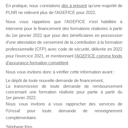
En pratique, nous constatons
dès à présent
qu’une majorité de
il y a un mois
PLNR ne relèvent plus de l’AGEFICE pour 2022.
Nous vous rappelons que l’AGEFICE n’est habilitée à
intervenir pour le financement des formations réalisées à partir
du 1er janvier 2022 que pour des bénéficiaires en possession
d’une attestation de versement de la contribution à la formation
Ce groupe est destiné aux Organismes de
professionnelle (CFP) avec code de sécurité, délivrée en 2022
Formation qui souhaitent répondre à l’Appel à
pour l’exercice 2021, et mentionnant
l’AGEFICE comme fonds
Propositions Mallette du Dirigeant.
d’assurance formation compétent
.
Nous vous invitons donc à vérifier cette information avant :
Ce groupe propose un forum dédié au support
sur lequel il est possible de laisser un message
Le dépôt de toute nouvelle demande de financement,
ou poser une question.
La transmission de toute demande de remboursement
concernant une formation réalisée pour partie à partir du
NB : Il est nécessaire d’être
inscrit(e)
pour
1er janvier 2022.
pouvoir rejoindre ce groupe
Nous vous invitons à vous rapprocher des services de
l’Urssaf pour toute demande de renseignement
complémentaire.
Stéphane Kirn,