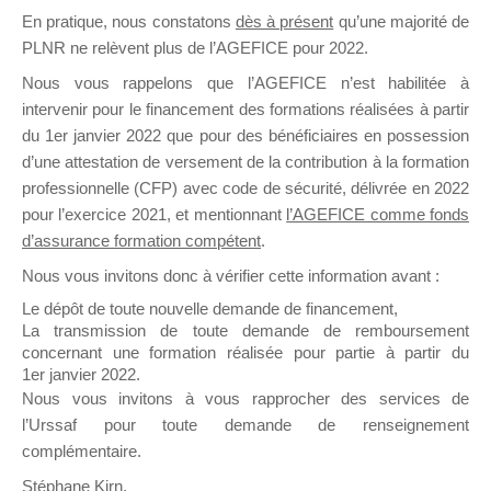
En pratique, nous constatons
dès à présent
qu’une majorité de
il y a un mois
PLNR ne relèvent plus de l’AGEFICE pour 2022.
Nous vous rappelons que l’AGEFICE n’est habilitée à
intervenir pour le financement des formations réalisées à partir
du 1er janvier 2022 que pour des bénéficiaires en possession
d’une attestation de versement de la contribution à la formation
Ce groupe est destiné aux Organismes de
professionnelle (CFP) avec code de sécurité, délivrée en 2022
Formation qui souhaitent répondre à l’Appel à
pour l’exercice 2021, et mentionnant
l’AGEFICE comme fonds
Propositions Mallette du Dirigeant.
d’assurance formation compétent
.
Nous vous invitons donc à vérifier cette information avant :
Ce groupe propose un forum dédié au support
sur lequel il est possible de laisser un message
Le dépôt de toute nouvelle demande de financement,
ou poser une question.
La transmission de toute demande de remboursement
concernant une formation réalisée pour partie à partir du
NB : Il est nécessaire d’être
inscrit(e)
pour
1er janvier 2022.
pouvoir rejoindre ce groupe
Nous vous invitons à vous rapprocher des services de
l’Urssaf pour toute demande de renseignement
complémentaire.
Stéphane Kirn,