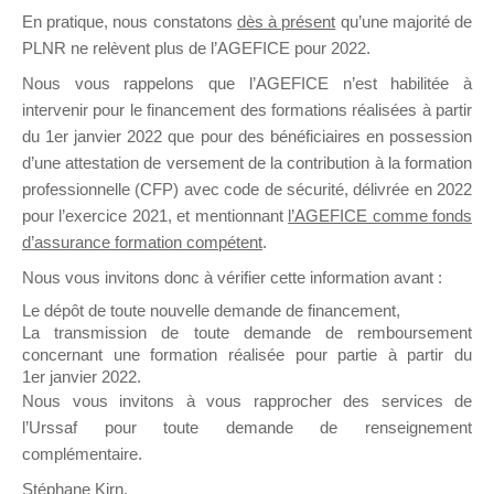
En pratique, nous constatons
dès à présent
qu’une majorité de
il y a un mois
PLNR ne relèvent plus de l’AGEFICE pour 2022.
Nous vous rappelons que l’AGEFICE n’est habilitée à
intervenir pour le financement des formations réalisées à partir
du 1er janvier 2022 que pour des bénéficiaires en possession
d’une attestation de versement de la contribution à la formation
Ce groupe est destiné aux Organismes de
professionnelle (CFP) avec code de sécurité, délivrée en 2022
Formation qui souhaitent répondre à l’Appel à
pour l’exercice 2021, et mentionnant
l’AGEFICE comme fonds
Propositions Mallette du Dirigeant.
d’assurance formation compétent
.
Nous vous invitons donc à vérifier cette information avant :
Ce groupe propose un forum dédié au support
sur lequel il est possible de laisser un message
Le dépôt de toute nouvelle demande de financement,
ou poser une question.
La transmission de toute demande de remboursement
concernant une formation réalisée pour partie à partir du
NB : Il est nécessaire d’être
inscrit(e)
pour
1er janvier 2022.
pouvoir rejoindre ce groupe
Nous vous invitons à vous rapprocher des services de
l’Urssaf pour toute demande de renseignement
complémentaire.
Stéphane Kirn,