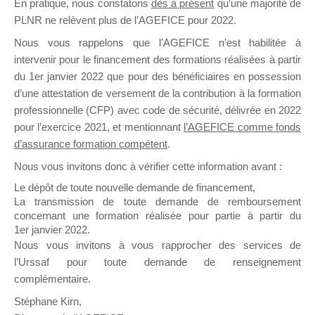
En pratique, nous constatons
dès à présent
qu’une majorité de
il y a un mois
PLNR ne relèvent plus de l’AGEFICE pour 2022.
Nous vous rappelons que l’AGEFICE n’est habilitée à
intervenir pour le financement des formations réalisées à partir
du 1er janvier 2022 que pour des bénéficiaires en possession
d’une attestation de versement de la contribution à la formation
professionnelle (CFP) avec code de sécurité, délivrée en 2022
Ce groupe est destiné aux Organismes de
pour l’exercice 2021, et mentionnant
l’AGEFICE comme fonds
Formation qui souhaitent répondre à l’Appel à
d’assurance formation compétent
.
Propositions Mallette du Dirigeant.
Nous vous invitons donc à vérifier cette information avant :
Ce groupe propose un forum dédié au support
Le dépôt de toute nouvelle demande de financement,
sur lequel il est possible de laisser un message
La transmission de toute demande de remboursement
ou poser une question.
concernant une formation réalisée pour partie à partir du
1er janvier 2022.
NB : Il est nécessaire d’être
inscrit(e)
pour
Nous vous invitons à vous rapprocher des services de
pouvoir rejoindre ce groupe
l’Urssaf pour toute demande de renseignement
complémentaire.
Stéphane Kirn,