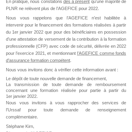
En pratique, nous constatons
dès à présent
qu’une majorité de
il y a un mois
PLNR ne relèvent plus de l’AGEFICE pour 2022.
Nous vous rappelons que l’AGEFICE n’est habilitée à
intervenir pour le financement des formations réalisées à partir
du 1er janvier 2022 que pour des bénéficiaires en possession
d’une attestation de versement de la contribution à la formation
professionnelle (CFP) avec code de sécurité, délivrée en 2022
Ce groupe est destiné aux Organismes de
pour l’exercice 2021, et mentionnant
l’AGEFICE comme fonds
Formation qui souhaitent répondre à l’Appel à
d’assurance formation compétent
.
Propositions Mallette du Dirigeant.
Nous vous invitons donc à vérifier cette information avant :
Ce groupe propose un forum dédié au support
Le dépôt de toute nouvelle demande de financement,
sur lequel il est possible de laisser un message
La transmission de toute demande de remboursement
ou poser une question.
concernant une formation réalisée pour partie à partir du
1er janvier 2022.
NB : Il est nécessaire d’être
inscrit(e)
pour
Nous vous invitons à vous rapprocher des services de
pouvoir rejoindre ce groupe
l’Urssaf pour toute demande de renseignement
complémentaire.
Stéphane Kirn,