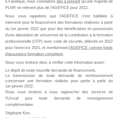
En pratique, nous constatons
dès à présent
qu’une majorité de
il y a un mois
PLNR ne relèvent plus de l’AGEFICE pour 2022.
Nous vous rappelons que l’AGEFICE n’est habilitée à
intervenir pour le financement des formations réalisées à partir
du 1er janvier 2022 que pour des bénéficiaires en possession
d’une attestation de versement de la contribution à la formation
professionnelle (CFP) avec code de sécurité, délivrée en 2022
Ce groupe est destiné aux Organismes de
pour l’exercice 2021, et mentionnant
l’AGEFICE comme fonds
Formation qui souhaitent répondre à l’Appel à
d’assurance formation compétent
.
Propositions Mallette du Dirigeant.
Nous vous invitons donc à vérifier cette information avant :
Ce groupe propose un forum dédié au support
Le dépôt de toute nouvelle demande de financement,
sur lequel il est possible de laisser un message
La transmission de toute demande de remboursement
ou poser une question.
concernant une formation réalisée pour partie à partir du
1er janvier 2022.
NB : Il est nécessaire d’être
inscrit(e)
pour
Nous vous invitons à vous rapprocher des services de
pouvoir rejoindre ce groupe
l’Urssaf pour toute demande de renseignement
complémentaire.
Stéphane Kirn,