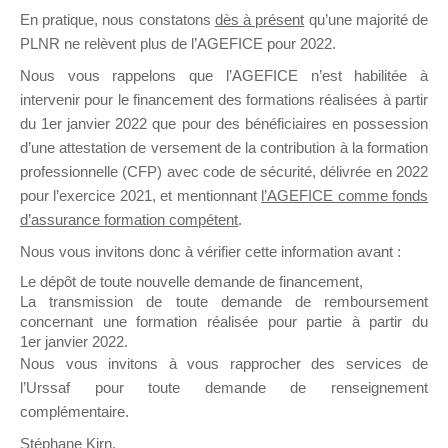
En pratique, nous constatons
dès à présent
qu’une majorité de
il y a un mois
PLNR ne relèvent plus de l’AGEFICE pour 2022.
Nous vous rappelons que l’AGEFICE n’est habilitée à
intervenir pour le financement des formations réalisées à partir
du 1er janvier 2022 que pour des bénéficiaires en possession
d’une attestation de versement de la contribution à la formation
Ce groupe est destiné aux Organismes de
professionnelle (CFP) avec code de sécurité, délivrée en 2022
Formation qui souhaitent répondre à l’Appel à
pour l’exercice 2021, et mentionnant
l’AGEFICE comme fonds
Propositions Mallette du Dirigeant.
d’assurance formation compétent
.
Nous vous invitons donc à vérifier cette information avant :
Ce groupe propose un forum dédié au support
sur lequel il est possible de laisser un message
Le dépôt de toute nouvelle demande de financement,
ou poser une question.
La transmission de toute demande de remboursement
concernant une formation réalisée pour partie à partir du
NB : Il est nécessaire d’être
inscrit(e)
pour
1er janvier 2022.
pouvoir rejoindre ce groupe
Nous vous invitons à vous rapprocher des services de
l’Urssaf pour toute demande de renseignement
complémentaire.
Stéphane Kirn,